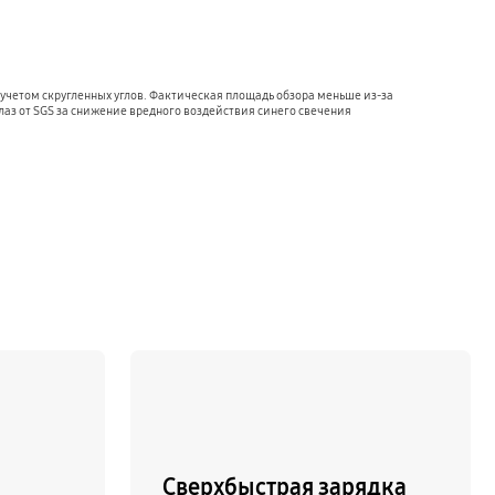
 учетом скругленных углов. Фактическая площадь обзора меньше из-за
лаз от SGS за снижение вредного воздействия синего свечения
Сверхбыстрая зарядка