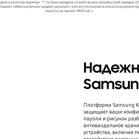
но в качестве примера. ** Сетевое зарядное устройство для сверхбыстрой зарядки (25 
тавляет собой оценочное среднее значение с учетом отклонения в емкости аккумулято
емкость составляет 4900 мА∙ч.
Надежн
Samsung
Платформа Samsung Kn
защищает ваши конфид
пароли и рисунок раз
антивандальное храни
устройства, включая п