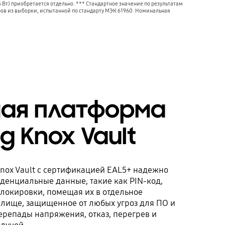
Вт) приобретается отдельно. *** Стандартное значение по результатам
ров из выборки, испытанной по стандарту МЭК 61960. Номинальная
ая платформа
 Knox Vault
ox Vault с сертификацией EAL5+ надежно
енциальные данные, такие как PIN-код,
блокировки, помещая их в отдельное
лище, защищенное от любых угроз для ПО и
ерепады напряжения, отказ, перегрев и