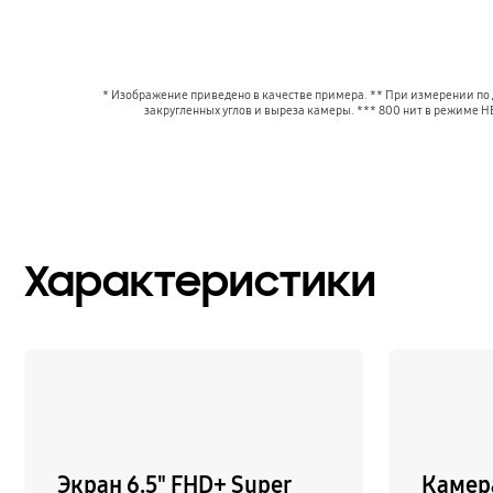
* Изображение приведено в качестве примера. ** При измерении по д
закругленных углов и выреза камеры. *** 800 нит в режиме H
Характеристики
Экран 6.5" FHD+ Super
Камер