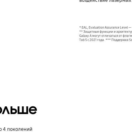
воздействие лазерных 
* EAL, Evaluation Assurance Level
** Защитные функции и архитектур
Galaxy A могут отличаться от флаг
Tab S с 2021 года. *** Поддержка S
ольше
о 4 поколений