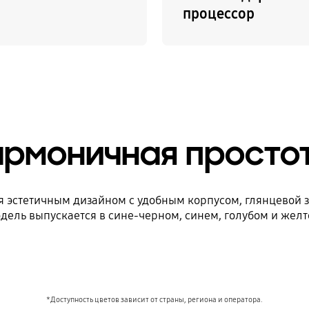
процессор
армоничная просто
тся эстетичным дизайном с удобным корпусом, глянцево
дель выпускается в сине-черном, синем, голубом и желт
*Доступность цветов зависит от страны, региона и оператора.