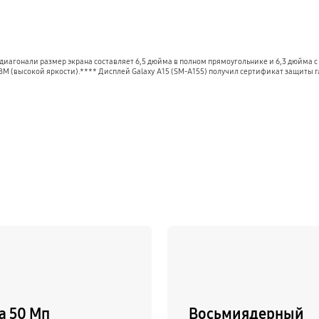
иагонали размер экрана составляет 6,5 дюйма в полном прямоугольнике и 6,3 дюйма с
BM (высокой яркости).**** Дисплей Galaxy A15 (SM-A155) получил сертификат защиты г
а 50 Мп
Восьмиядерный