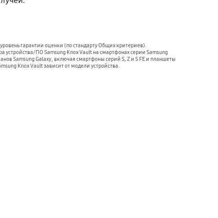
лучей.
 — уровень гарантии оценки (по стандарту Общих критериев).
а устройства/ПО Samsung Knox Vault на смартфонах серии Samsung
манов Samsung Galaxy, включая смартфоны серий S, Z и S FE и планшеты
amsung Knox Vault зависит от модели устройства.