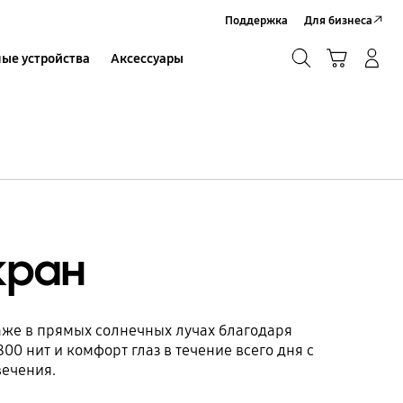
Поддержка
Для бизнеса
Поиск
Корзина
ые устройства
Аксессуары
Вход в систему/Регистрация
Поиск
кран
аже в прямых солнечных лучах благодаря
00 нит и комфорт глаз в течение всего дня с
вечения.