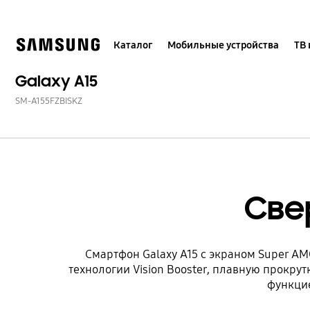
Skip
to
content
Каталог
Мобильные устройства
ТВ 
Galaxy A15
SM-A155FZBISKZ
Све
Смартфон Galaxy A15 с экраном Super A
технологии Vision Booster, плавную прокрут
функцие