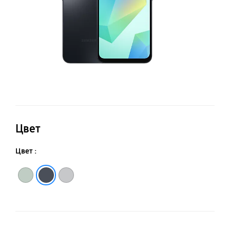
Цвет
Цвет :
Зеленый
Черный
Серый