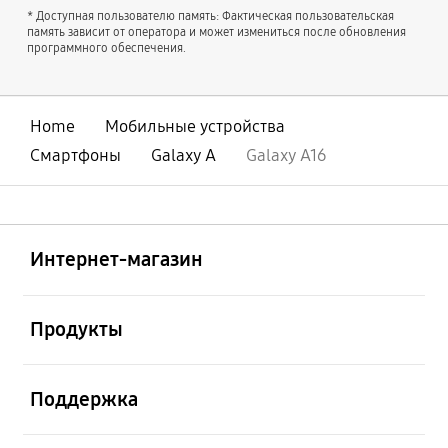
* Доступная пользователю память: Фактическая пользовательская
память зависит от оператора и может измениться после обновления
программного обеспечения.
Home
Мобильные устройства
Смартфоны
Galaxy A
Galaxy A16
Открыто
Footer Navigation
Интернет-магазин
Открыто
Продукты
Открыто
Поддержка
Открыто