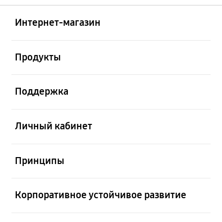
Открыто
Footer Navigation
Интернет-магазин
Открыто
Продукты
Открыто
Поддержка
Открыто
Личный кабинет
Открыто
Принципы
Открыто
Корпоративное устойчивое развитие