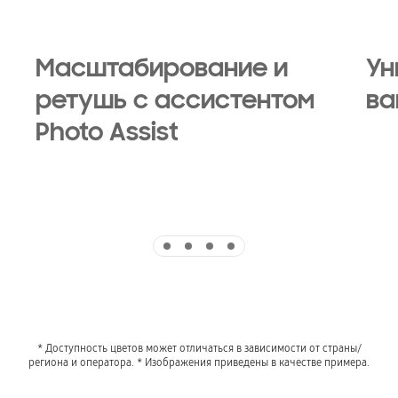
Масштабирование и
Ун
ретушь с ассистентом
ва
Photo Assist
Indicator 1
Indicator 2
Indicator 3
Indicator 4
* Доступность цветов может отличаться в зависимости от страны/
региона и оператора. * Изображения приведены в качестве примера.