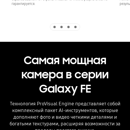
гарантируется.
резуль
Indicator 1
Indicator 2
Indicator 3
Indicator 4
Самая мощная
камера в серии
Galaxy FE
Технология ProVisual Engine представляет собой
комплексный пакет AI-инструментов, которые
дополняют фото и видео четкими деталями и
богатыми текстурами, расширяя возможности за