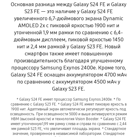
Основная разница между Galaxy S24 FE и Galaxy
S23 FE — это наличие у Galaxy S24 FE
увеличенного 6,7-дюймового экрана Dynamic
AMOLED 2x с пиковой яркостью 1900 нит и
утонченной 1,9 мм рамки по сравнению с 6,4-
дюймовым дисплеем, пиковой яркостью 1450
нит и 2,4 мм рамкой у Galaxy S23 FE. Новый
смартфон также имеет повышенную
производительность благодаря улучшенному
процессору Samsung Exynos 2400e. Кроме того,
Galaxy S24 FE оснащен аккумулятором 4700 мАч
по сравнению с аккумулятором 4500 мАч у
Galaxy S23 FE.
* Galaxy S24 FE имеет процессор Samsung Exynos 2400e. * По
сравнению с Galaxy S23 FE. * Galaxy S24 FE имеет пиковую яркость в
1900 нит. Адаптивный экран автоматически регулирует яркость под
освещенность. При освещенности 5000 и выше активируются режим
HBM (высокой яркости) и технология Vision Booster. * Galaxy S24 FE
имеет утонченную1,99 мм рамку слева и справа по сравнению с 2,44
мм рамкой S23 FE, что увеличивает площадь экрана. * Стандартное
значение, проверенное в независимой лаборатории. Стандартное