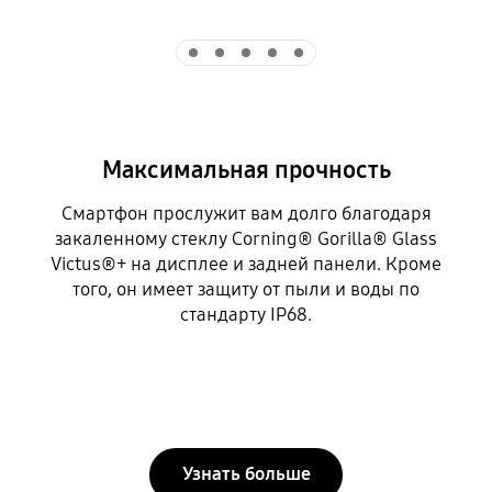
Indicator 1
Indicator 2
Indicator 3
Indicator 4
Indicator 5
Максимальная прочность
Смартфон прослужит вам долго благодаря
закаленному стеклу Corning® Gorilla® Glass
Victus®+ на дисплее и задней панели. Кроме
того, он имеет защиту от пыли и воды по
стандарту IP68.
Узнать больше