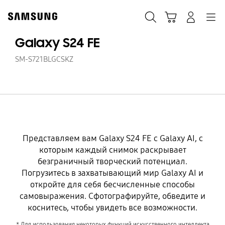
Skip
to
Поиск
Корзина
Navigation
Вход в систему
content
Galaxy S24 FE
SM-S721BLGCSKZ
Представляем вам Galaxy S24 FE с Galaxy AI, с
которым каждый снимок раскрывает
безграничный творческий потенциал.
Погрузитесь в захватывающий мир Galaxy AI и
откройте для себя бесчисленные способы
самовыражения. Сфотографируйте, обведите и
коснитесь, чтобы увидеть все возможности.
* Для использования некоторых функций искусственного интеллекта