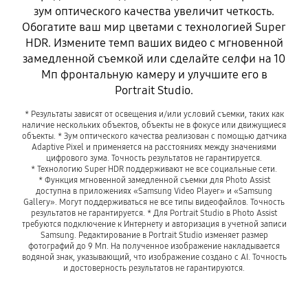
зум оптического качества увеличит четкость.
Обогатите ваш мир цветами с технологией Super
HDR. Измените темп ваших видео с мгновенной
замедленной съемкой или сделайте селфи на 10
Мп фронтальную камеру и улучшите его в
Portrait Studio.
* Результаты зависят от освещения и/или условий съемки, таких как
наличие нескольких объектов, объекты не в фокусе или движущиеся
объекты. * Зум оптического качества реализован с помощью датчика
Adaptive Pixel и применяется на расстояниях между значениями
цифрового зума. Точность результатов не гарантируется.
* Технологию Super HDR поддерживают не все социальные сети.
* Функция мгновенной замедленной съемки для Photo Assist
доступна в приложениях «Samsung Video Player» и «Samsung
Gallery». Могут поддерживаться не все типы видеофайлов. Точность
результатов не гарантируется. * Для Portrait Studio в Photo Assist
требуются подключение к Интернету и авторизация в учетной записи
Samsung. Редактирование в Portrait Studio изменяет размер
фотографий до 9 Мп. На полученное изображение накладывается
водяной знак, указывающий, что изображение создано с AI. Точность
и достоверность результатов не гарантируются.