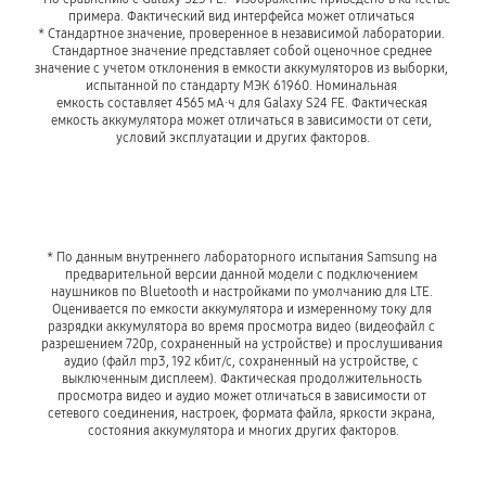
примера. Фактический вид интерфейса может отличаться 
* Стандартное значение, проверенное в независимой лаборатории. 
Стандартное значение представляет собой оценочное среднее 
значение с учетом отклонения в емкости аккумуляторов из выборки, 
испытанной по стандарту МЭК 61960. Номинальная 
емкость составляет 4565 мА∙ч для Galaxy S24 FE. Фактическая 
емкость аккумулятора может отличаться в зависимости от сети, 
условий эксплуатации и других факторов.
* По данным внутреннего лабораторного испытания Samsung на 
предварительной версии данной модели с подключением 
наушников по Bluetooth и настройками по умолчанию для LTE. 
Оценивается по емкости аккумулятора и измеренному току для 
разрядки аккумулятора во время просмотра видео (видеофайл с 
разрешением 720р, сохраненный на устройстве) и прослушивания 
аудио (файл mp3, 192 кбит/с, сохраненный на устройстве, с 
выключенным дисплеем). Фактическая продолжительность 
просмотра видео и аудио может отличаться в зависимости от 
сетевого соединения, настроек, формата файла, яркости экрана, 
состояния аккумулятора и многих других факторов.