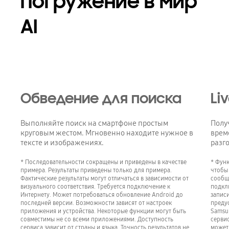
Погружение в мир
AI
Обведение для поиска
Li
Выполняйте поиск на смартфоне простым
Полу
круговым жестом. Мгновенно находите нужное в
врем
тексте и изображениях.
разг
* Последовательности сокращены и приведены в качестве
* Функ
примера. Результаты приведены только для примера.
чтобы
Фактические результаты могут отличаться в зависимости от
сообщ
визуального соответствия. Требуется подключение к
подклю
Интернету. Может потребоваться обновление Android до
записи
последней версии. Возможности зависят от настроек
преду
приложения и устройства. Некоторые функции могут быть
Samsu
совместимы не со всеми приложениями. Доступность
сервис
сервиса зависит от страны и языка. Точность результатов не
может 