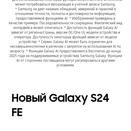
может потребоваться авторизация в учетной записи Samsung.
* Samsung не дает никаких обещаний, заверений и гарантий в
отношении точности, полноты и достоверности информации,
предоставляемой функциями AI. * Изображения приведены в
качестве примера. Последовательности сокращены. Фактический вид
интерфейса может отличаться. * Доступность функций Galaxy AI
зависит от региона/страны, версии ОС/One UI, модели устройства и
оператора. Доступность некоторых функций зависит от модели
устройства. * Сервис Galaxy AI может быть ограничен для
несовершеннолетних в регионах с запретом на использование AI по
возрасту. * Функции Galaxy AI предоставляются бесплатно до конца
2025 года на поддерживаемых устройствах Samsung Galaxy. Функции
AI от сторонних поставщиков могут регулироваться другими
условиями.
Новый Galaxy S24
FE
Playing video