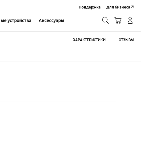
Поддержка
Для бизнеса
Поиск
Корзина
ые устройства
Аксессуары
Вход в систему/Регистрация
Поиск
ХАРАКТЕРИСТИКИ
ОТЗЫВЫ