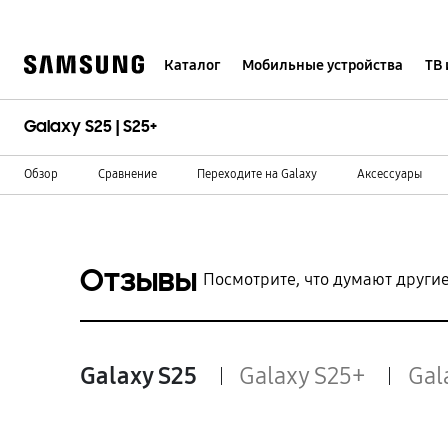
Skip
to
content
Каталог
Мобильные устройства
ТВ 
Отзывы Galaxy s25
Galaxy S25 | S25+
Обзор
Сравнение
Переходите на Galaxy
Аксессуары
Отзывы
Посмотрите, что думают другие
Galaxy S25
Galaxy S25+
Gal