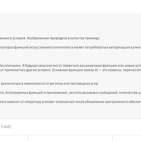
жения и условия. Изображение приведено в качестве примера.
екоторых функций искусственного интеллекта может потребоваться авторизация в учет
бесплатными. В будущих версиях могут появиться расширенные функции или новые услу
ут применяться другие условия. Основные функции Galaxy AI — это сервисы, перечисл
 различаться в зависимости от региона или поставщика услуг.
ети, используемых функций и приложений, частоты вызовов и сообщений, количества ц
мять зависит от оператора и может измениться после обновления программного обеспе
 Fold5