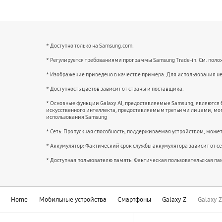
* Доступно только на Samsung.com.
* Регулируется требованиями программы Samsung Trade-in. См. поло
* Изображение приведено в качестве примера. Для использования н
* Доступность цветов зависит от страны и поставщика.
* Основные функции Galaxy AI, предоставляемые Samsung, являются 
искусственного интеллекта, предоставляемым третьими лицами, мог
использования Samsung
* Сеть: Пропускная способность, поддерживаемая устройством, может
* Аккумулятор: Фактический срок службы аккумулятора зависит от с
* Доступная пользователю память: Фактическая пользовательская па
Home
Мобильные устройства
Смартфоны
Galaxy Z
Galaxy Z
Footer Navigation