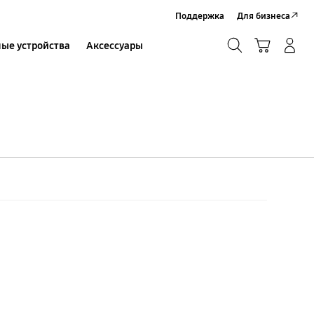
Поддержка
Для бизнеса
Поиск
Корзина
ые устройства
Аксессуары
Вход в систему/Регистрация
Поиск