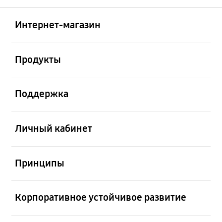
Открыто
Footer Navigation
Интернет-магазин
Открыто
Продукты
Открыто
Поддержка
Открыто
Личный кабинет
Открыто
Принципы
Открыто
Корпоративное устойчивое развитие