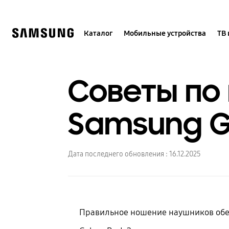
Skip
to
content
Каталог
Мобильные устройства
ТВ 
Советы по
Samsung G
Дата последнего обновления :
16.12.2025
Правильное ношение наушников обе