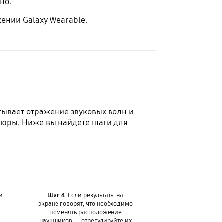
но.
жении Galaxy Wearable.
тывает отражение звуковых волн и
шюры. Ниже вы найдете шаги для
и
Шаг 4
. Если результаты на
экране говорят, что необходимо
поменять расположение
наушников — отрегулируйте их