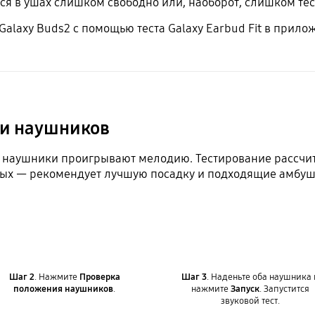
ся в ушах слишком свободно или, наоборот, слишком тес
alaxy Buds2 с помощью теста Galaxy Earbud Fit в прило
ки наушников
s2 наушники проигрывают мелодию. Тестирование рассчи
анных — рекомендует лучшую посадку и подходящие амбу
Шаг 2
. Нажмите
Проверка
Шаг 3
. Наденьте оба наушника 
положения наушников
.
нажмите
Запуск
. Запустится
звуковой тест.