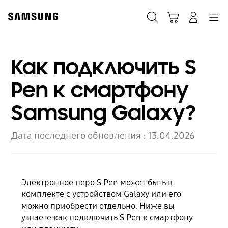
Skip
to
Поиск
Корзина
Navigation
Вход в систему
content
Как подключить S
Pen к смартфону
Samsung Galaxy?
Дата последнего обновления :
13.04.2026
Электронное перо S Pen может быть в
комплекте с устройством Galaxy или его
можно приобрести отдельно. Ниже вы
узнаете как подключить S Pen к смартфону