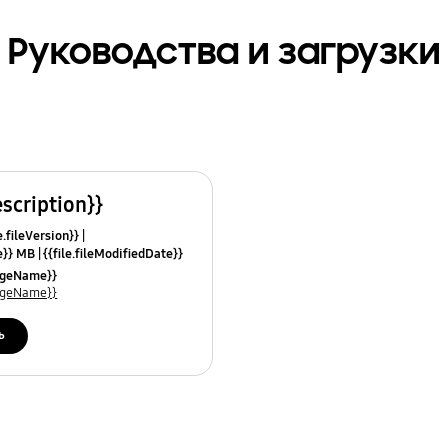
Руководства и загрузки
escription}}
e.fileVersion}}
ze}} MB
{{file.fileModifiedDate}}
mes}}
uageName}}
uageName}}
ь