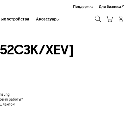
Поддержка
Для бизнеса
Поиск
Корзина
ые устройства
Аксессуары
Вход в систему/Регистрация
Поиск
252C3K/XEV]
amsung
время работы?
 шлангом