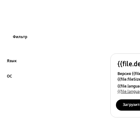
Фильтр
Язык
{{file.d
Click to Expand
Версия {{fil
ОС
{{file.fileSi
Click to Expand
{{file.osNa
{{file.lang
{{file.lang
Загрузит