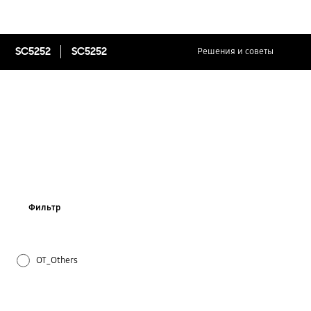
SC5252
SC5252
Решения и советы
Фильтр
OT_Others