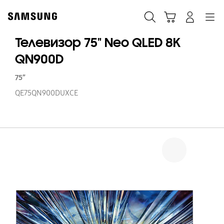
Skip
to
Поиск
Корзина
Navigation
Вход в систему
content
Телевизор 75" Neo QLED 8K
QN900D
75”
QE75QN900DUXCE
Те
75
N
Q
8