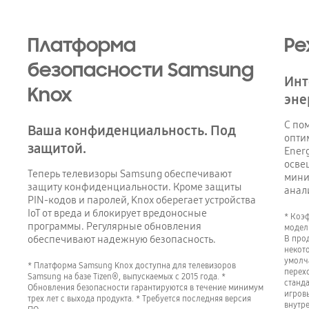
Платформа
Ре
безопасности Samsung
Инт
Knox
эне
С по
Ваша конфиденциальность. Под
опти
защитой.
Energ
осве
Теперь телевизоры Samsung обеспечивают
мини
защиту конфиденциальности. Кроме защиты
анал
PIN-кодов и паролей, Knox оберегает устройства
IoT от вреда и блокирует вредоносные
* Коэ
программы. Регулярные обновления
модели
обеспечивают надежную безопасность.
В про
некот
умолч
* Платформа Samsung Knox доступна для телевизоров
перехо
Samsung на базе Tizen®, выпускаемых с 2015 года. *
станд
Обновления безопасности гарантируются в течение минимум
игров
трех лет с выхода продукта. * Требуется последняя версия
внутр