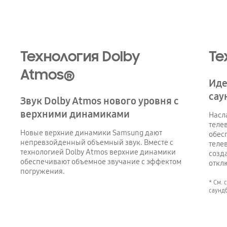
Playing video
Технология Dolby
Те
Atmos®
Иде
сау
Звук Dolby Atmos нового уровня с
верхними динамиками
Насл
теле
Новые верхние динамики Samsung дают
обес
непревзойденный объемный звук. Вместе с
теле
технологией Dolby Atmos верхние динамики
созд
обеспечивают объемное звучание с эффектом
откл
погружения.
* См. 
саундб