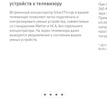
устройств к телевизору
При 
360 
Встроенный концентратор SmartThings в вашем
звук
телевизоре позволяет легко подключать и
Прям
контролировать умные устройства, совместимые
отсл
со стандартами Matter и HCA, без отдельного
напр
концентратора. На экран телевизора даже
прос
выводятся уведомления о состоянии ваших
погр
умных устройств.
* Дост
Buds L
Indicator 1
Indicator 2
Indicator 3
Indicator 4