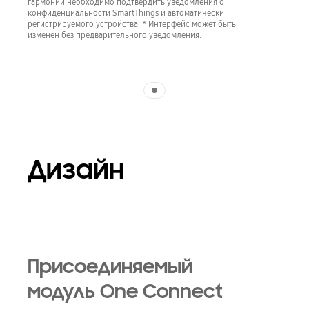
гармонии необходимо подтвердить уведомления о
конфиденциальности SmartThings и автоматически
регистрируемого устройства. * Интерфейс может быть
изменен без предварительного уведомления.
Indicator 1
Дизайн
Playing video
Присоединяемый
модуль One Connect