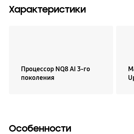
Характеристики
Процессор NQ8 AI 3-го
М
поколения
U
Особенности