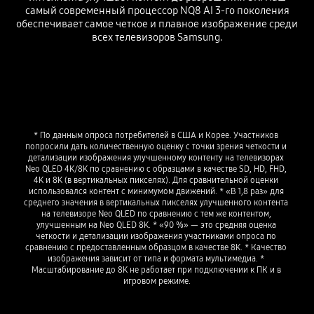
самый современный процессор NQ8 AI 3-го поколения
обеспечивает самое четкое и плавное изображение среди
всех телевизоров Samsung.
Playing video
* По данным опроса потребителей в США и Корее. Участников 
попросили дать количественную оценку с точки зрения четкости и 
детализации изображения улучшенному контенту на телевизорах 
Neo QLED 4K/8K по сравнению с образцами в качестве SD, HD, FHD, 
4K и 8K (в вертикальных пикселях). Для сравнительной оценки 
использовался контент с минимумом движений. * «В 1,8 раз» для 
среднего значения в вертикальных пикселях улучшенного контента 
на телевизоре Neo QLED по сравнению с тем же контентом, 
улучшенным на Neo QLED 8K. * «90 %» — это средняя оценка 
четкости и детализации изображения участниками опроса по 
сравнению с предоставленным образцом в качестве 8K. * Качество 
изображения зависит от типа и формата мультимедиа. * 
Масштабирование до 8K не работает при подключении к ПК и в 
игровом режиме.