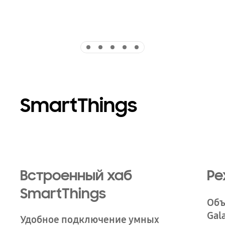
Indicator 1
Indicator 2
Indicator 3
Indicator 4
Indicator 5
SmartThings
Playing video
Встроенный хаб
Ре
SmartThings
Объ
Gal
Удобное подключение умных