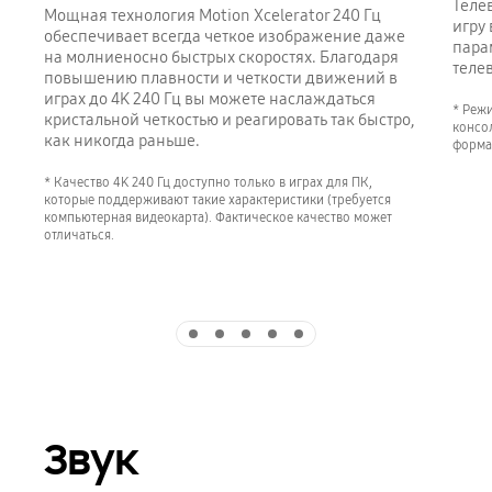
Теле
Мощная технология Motion Xcelerator 240 Гц
игру
обеспечивает всегда четкое изображение даже
пара
на молниеносно быстрых скоростях. Благодаря
теле
повышению плавности и четкости движений в
играх до 4K 240 Гц вы можете наслаждаться
* Реж
кристальной четкостью и реагировать так быстро,
консол
как никогда раньше.
форма
* Качество 4K 240 Гц доступно только в играх для ПК,
которые поддерживают такие характеристики (требуется
компьютерная видеокарта). Фактическое качество может
отличаться.
Indicator 1
Indicator 2
Indicator 3
Indicator 4
Indicator 5
Звук