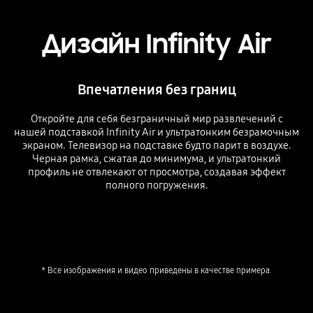
Дизайн Infinity Air
Впечатления без границ
Откройте для себя безграничный мир развлечений с
нашей подставкой Infinity Air и ультратонким безрамочным
экраном. Телевизор на подставке будто парит в воздухе.
Черная рамка, сжатая до минимума, и ультратонкий
профиль не отвлекают от просмотра, создавая эффект
полного погружения.
Playing video
* Все изображения и видео приведены в качестве примера.