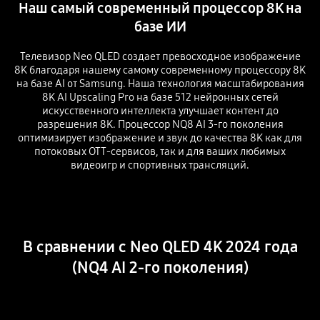
Наш самый современный процессор 8K на
базе ИИ
Телевизор Neo QLED создает превосходное изображение
8K благодаря нашему самому современному процессору 8K
на базе AI от Samsung. Наша технология масштабирования
8K AI Upscaling Pro на базе 512 нейронных сетей
искусственного интеллекта улучшает контент до
разрешения 8K. Процессор NQ8 AI 3-го поколения
оптимизирует изображение и звук до качества 8K как для
потоковых ОТТ-сервисов, так и для ваших любимых
видеоигр и спортивных трансляций.
Playing video
В сравнении с Neo QLED 4K 2024 года
(NQ4 AI 2-го поколения)