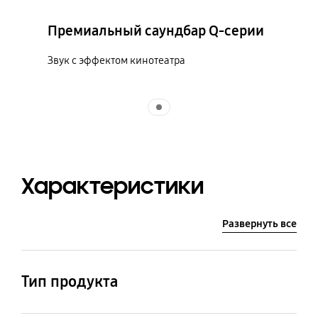
Премиальный саундбар Q-серии
Звук с эффектом кинотеатра
Indicator 1
Характеристики
Развернуть все
Тип продукта
NeoQLED