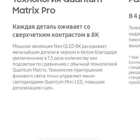
Matrix Pro
В 4
Каждая деталь оживает со
Теле
кадр
сверхчетким контрастом в 8K
пикс
выше
Мощная эволюция Neo QLED 8K раскрывает
мельчайшие детали в черном и белом благодаря
* Real
увеличенному в 1,5 раза количеству зон
Конте
подсветки по сравнению с обычной технологией
станд
Quantum Matrix. Технология приглушения
декод
фонового света точно управляет мини-
станда
светодиодами Quantum Mini LED, повышая
приоб
детализацию сцен.
Indicator 1
Indicator 2
Indicator 3
Indicator 4
Indicator 5
Indicator 6
Indicator 7
Indicator 8