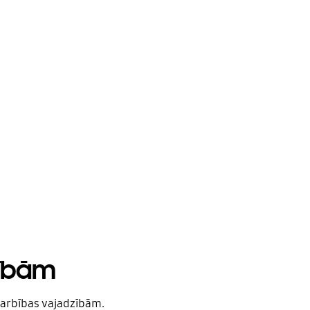
zībām
darbības vajadzībām.