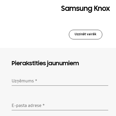
Samsung Knox
Uzzināt vairāk
Pierakstīties jaunumiem
Uzņēmums
*
Nepieciešams
E-pasta adrese
*
Nepieciešams