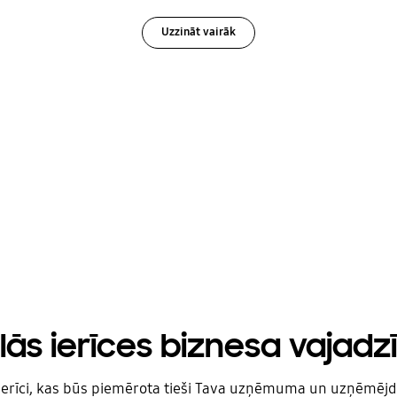
Uzzināt vairāk
lās ierīces biznesa vajad
 ierīci, kas būs piemērota tieši Tava uzņēmuma un uzņēmēj