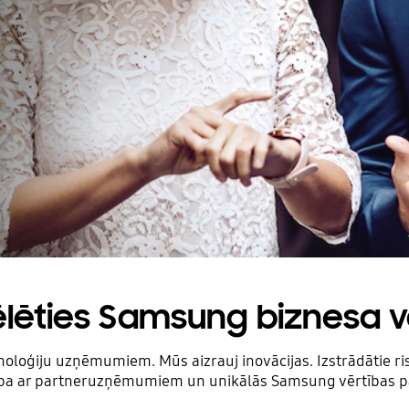
ēlēties Samsung biznesa 
oloģiju uzņēmumiem. Mūs aizrauj inovācijas. Izstrādātie ri
rbība ar partneruzņēmumiem un unikālās Samsung vērtības p