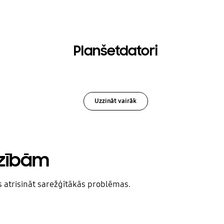
Planšetdatori
Uzzināt vairāk
dzībām
s atrisināt sarežģītākās problēmas.