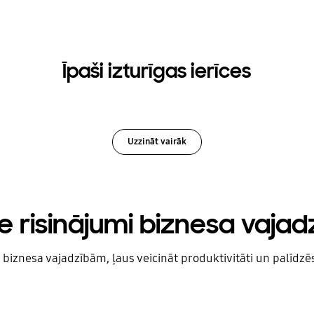
Īpaši izturīgas ierīces
Uzzināt vairāk
ie risinājumi biznesa vaja
biznesa vajadzībām, ļaus veicināt produktivitāti un palīdzē