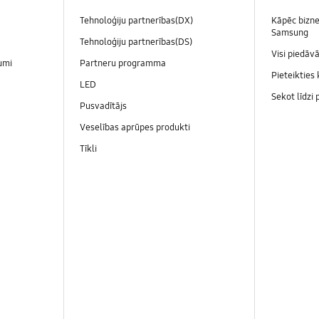
Tehnoloģiju partnerības(DX)
Kāpēc bizne
Samsung
Tehnoloģiju partnerības(DS)
Visi piedāv
umi
Partneru programma
Pieteikties
LED
Sekot līdzi
Pusvadītājs
Veselības aprūpes produkti
Tīkli