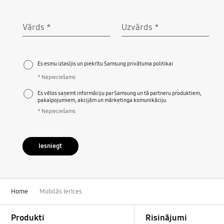
Vārds
*
Uzvārds
*
Nepieciešams
Nepieciešams
Es esmu izlasījis un piekrītu Samsung privātuma politikai
* Nepieciešams
Es vēlos saņemt informāciju par Samsung un tā partneru produktiem,
pakalpojumiem, akcijām un mārketinga komunikāciju.
* Nepieciešams
Iesniegt
Home
Mobilās Ierīces
Footer Navigation
Produkti
Risinājumi