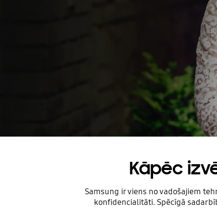
Kāpēc izv
Samsung ir viens no vadošajiem tehn
konfidencialitāti. Spēcīgā sada