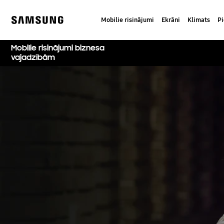
Skip
to
Mobilie risinājumi
Ekrāni
Klimats
P
content
Samsung
Mobilie risinājumi biznesa
vajadzībām