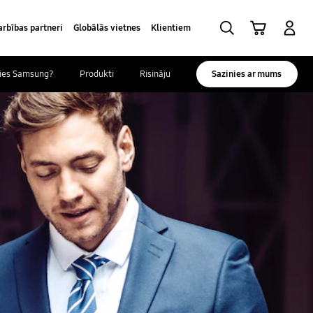
Meklēt
Grozs
Pieteikšanās
rbības partneri
Globālās vietnes
Klientiem
ties Samsung?
Produkti
Risinājumi
Sazinies ar mums