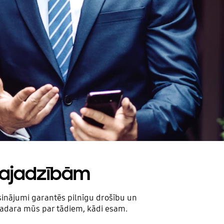
vajadzībām
sinājumi garantēs pilnīgu drošību un
adara mūs par tādiem, kādi esam.