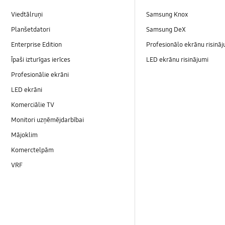
Viedtālruņi
Samsung Knox
Planšetdatori
Samsung DeX
Enterprise Edition
Profesionālo ekrānu risināj
Īpaši izturīgas ierīces
LED ekrānu risinājumi
Profesionālie ekrāni
LED ekrāni
Komerciālie TV
Monitori uzņēmējdarbībai
Mājoklim
Komerctelpām
VRF