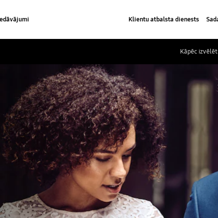
iedāvājumi
Klientu atbalsta dienests
Sada
Kāpēc izvēlē