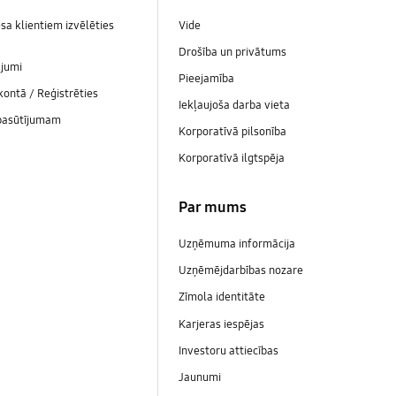
sa klientiem izvēlēties
Vide
Drošība un privātums
ājumi
Pieejamība
 kontā / Reģistrēties
Iekļaujoša darba vieta
 pasūtījumam
Korporatīvā pilsonība
Korporatīvā ilgtspēja
Par mums
Uzņēmuma informācija
Uzņēmējdarbības nozare
Zīmola identitāte
Karjeras iespējas
Investoru attiecības
Jaunumi