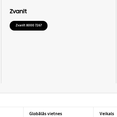
Zvanīt
Zvanīt 8000 7267
Globālās vietnes
Veikals