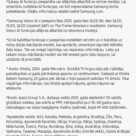
*Galaxy AI funkciju pieejamība var atšķirties atkarībā no ierīces modeļa. Lai
izmantotu noteiktas AI funkcijas, var būt nepieciešama Samsung konta
pieteikšanās. Sīkāku informāciju skatiet vietnē Samsung.com.
*Samsung Vision AI ir pieejams tikai 2025. gada Neo QLED 8K, Neo QLED,
OLED, QLED (izņemot Q6F) un The Frame televizoru modeļiem. Samsung
Vision AI funkcijas atšķiras atkarībā no televizora modeļa.
*Uz AI balstītas funkcijas ir pieejamas noteiktām ierīcēm un ir balstītas uz
mūsu dziļās mācīšanās modeli, kas apmācīts, izmantojot iepriekš definētu
datu kopu. Tās var sniegt nepilnīgu vai nepareizu informāciju. Laiku pa
laikam mūsu mācīšanās modelī var tikt ieviesti jauni datu kopumi, lai
uzlabotu tā precizitāti.
* Avots: Omdia, 2026. gada februāris. Globālā TV tirgus daļa pēc ražotāja,
pamatojoties uz gada pārdošanas apjomu un ieņēmumiem. Saskaņā ar Omdia
datiem Samsung 20 gadus pēc kārtas ir bijis pasaulē vadošais TV zīmols. Tikai
vispārīgai informācijai; nav Omdia apstiprinājums, apliecinājums vai
ieteikums.
*Avots: Ipsos Group S.A.; Aptauja veikta 2025. gada septembrī 30 valstīs,
globālais indekss, kas svērts ar PPP, mērķauditorija ir 18–60 gadus vecu
ledusskapju vai veļas mazgājamo mašīnu īpašnieki, kopā 49 600 dalībnieku.
*Apsekotās valstis: ASV, Kanāda, Meksika, Argentīna, Brazīlija, Čīle, Peru,
Kolumbija, Apvienotā Karaliste, Vācija, Francija, Itālija, Spānija, Zviedrija,
Nīderlande, Šveice, Polija, Rumānija, Ķīna, Indija, Austrālija, Indonēzija,
Vjetnama, Taizeme, Malaizija, Apvienotie Arābu Emirāti (AAE), Saūda Arābijas