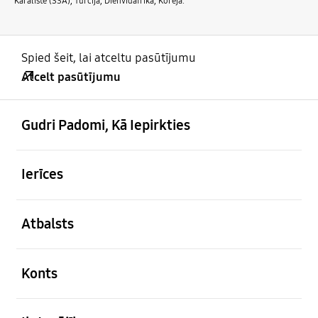
Karaliste (SSA), Turcija, Dienvidāfrika, Koreja.
Spied šeit, lai atceltu pasūtījumu
Atcelt pasūtījumu
atvērts
Footer Navigation
Gudri Padomi, Kā Iepirkties
atvērts
Ierīces
atvērts
Atbalsts
atvērts
Konts
atvērts