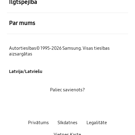
Ilgtspējība
atvērts
Par mums
Autortiesības© 1995-2026 Samsung. Visas tiesības
aizsargātas
Latvija/Latviešu
Paliec savienots?
Privātums
Sīkdatnes
Legalitāte
Vietnes Karte