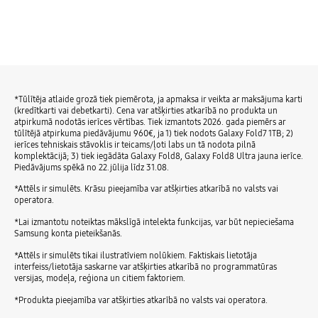
*Tūlītēja atlaide grozā tiek piemērota, ja apmaksa ir veikta ar maksājuma karti
(kredītkarti vai debetkarti). Cena var atšķirties atkarībā no produkta un
atpirkumā nodotās ierīces vērtības. Tiek izmantots 2026. gada piemērs ar
tūlītējā atpirkuma piedāvājumu 960€, ja 1) tiek nodots Galaxy Fold7 1TB; 2)
ierīces tehniskais stāvoklis ir teicams/ļoti labs un tā nodota pilnā
komplektācijā; 3) tiek iegādāta Galaxy Fold8, Galaxy Fold8 Ultra jauna ierīce.
Piedāvājums spēkā no 22.jūlija līdz 31.08.
*Attēls ir simulēts. Krāsu pieejamība var atšķirties atkarībā no valsts vai
operatora.
*Lai izmantotu noteiktas mākslīgā intelekta funkcijas, var būt nepieciešama
Samsung konta pieteikšanās.
*Attēls ir simulēts tikai ilustratīviem nolūkiem. Faktiskais lietotāja
interfeiss/lietotāja saskarne var atšķirties atkarībā no programmatūras
versijas, modeļa, reģiona un citiem faktoriem.
*Produkta pieejamība var atšķirties atkarībā no valsts vai operatora.