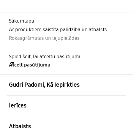
Sākumlapa
Ar produktiem saistīta palīdzība un atbalsts
Rokasgrāmatas un lejupielādes
Spied šeit, lai atceltu pasūtījumu
Atcelt pasūtījumu
atvērts
Footer Navigation
Gudri Padomi, Kā Iepirkties
atvērts
Ierīces
atvērts
Atbalsts