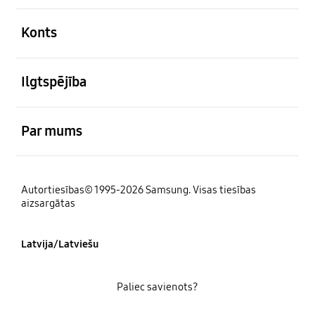
atvērts
Konts
atvērts
Ilgtspējība
atvērts
Par mums
Autortiesības© 1995-2026 Samsung. Visas tiesības
aizsargātas
Latvija/Latviešu
Paliec savienots?