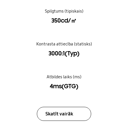
Spilgtums (tipiskais)
350cd/㎡
Kontrasta attiecība (statisks)
3000:1(Typ)
Atbildes laiks (ms)
4ms(GTG)
Skatīt vairāk