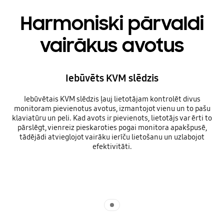
Harmoniski pārvaldi
vairākus avotus
Iebūvēts KVM slēdzis
Iebūvētais KVM slēdzis ļauj lietotājam kontrolēt divus
monitoram pievienotus avotus, izmantojot vienu un to pašu
klaviatūru un peli. Kad avots ir pievienots, lietotājs var ērti to
pārslēgt, vienreiz pieskaroties pogai monitora apakšpusē,
tādējādi atvieglojot vairāku ierīču lietošanu un uzlabojot
efektivitāti.
Indicator 1