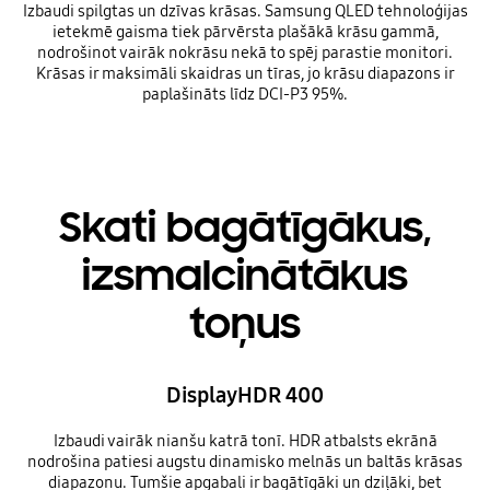
Izbaudi spilgtas un dzīvas krāsas. Samsung QLED tehnoloģijas
ietekmē gaisma tiek pārvērsta plašākā krāsu gammā,
nodrošinot vairāk nokrāsu nekā to spēj parastie monitori.
Krāsas ir maksimāli skaidras un tīras, jo krāsu diapazons ir
paplašināts līdz DCI-P3 95%.
Skati bagātīgākus,
izsmalcinātākus
toņus
DisplayHDR 400
Izbaudi vairāk nianšu katrā tonī. HDR atbalsts ekrānā
nodrošina patiesi augstu dinamisko melnās un baltās krāsas
diapazonu. Tumšie apgabali ir bagātīgāki un dziļāki, bet