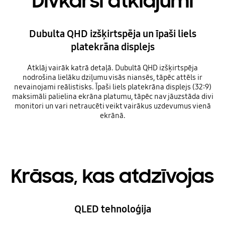
Divkārši atklājumi
Dubulta QHD izšķirtspēja un īpaši liels
platekrāna displejs
Atklāj vairāk katrā detaļā. Dubultā QHD izšķirtspēja
nodrošina lielāku dziļumu visās niansēs, tāpēc attēls ir
nevainojami reālistisks. Īpaši liels platekrāna displejs (32:9)
maksimāli palielina ekrāna platumu, tāpēc nav jāuzstāda divi
monitori un vari netraucēti veikt vairākus uzdevumus vienā
ekrānā.
Krāsas, kas atdzīvojas
QLED tehnoloģija