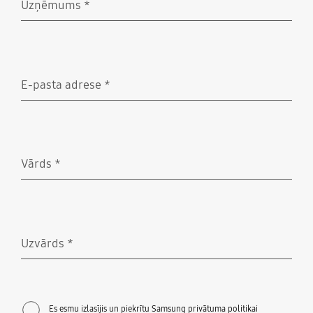
Uzņēmums
*
Nepieciešams
E-pasta adrese
*
Nepieciešams
Vārds
*
Nepieciešams
Uzvārds
*
Nepieciešams
Es esmu izlasījis un piekrītu Samsung privātuma politikai