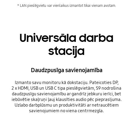
* LAN pieslēgvietu var vienlaikus izmantot tikai vienam avotam.
Universāla darba
stacija
Daudzpusīga savienojamība
Izmanto savu monitoru kā dokstaciju. Pateicoties DP,
2 x HDMI, USB un USB C tipa pieslēgvietām, S9 nodrošina
daudzpusīgu savienojamību ar gandrīz jebkuru ierīci, bet
iebūvētie skaļruņi ļauj klausīties audio pēc pieprasījuma.
Uzlabo darbplūsmu un produktivitāti ar netraucētiem
savienojumiem no viena centrmezgla.