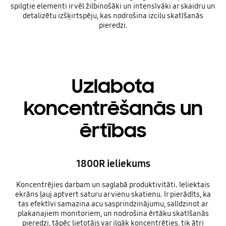
spilgtie elementi ir vēl žilbinošāki un intensīvāki ar skaidru un
detalizētu izšķirtspēju, kas nodrošina izcilu skatīšanās
pieredzi.
Uzlabota
koncentrēšanās un
ērtības
1800R ieliekums
Koncentrējies darbam un saglabā produktivitāti. Ieliektais
ekrāns ļauj aptvert saturu ar vienu skatienu. Ir pierādīts, ka
tas efektīvi samazina acu sasprindzinājumu, salīdzinot ar
plakanajiem monitoriem, un nodrošina ērtāku skatīšanās
pieredzi, tāpēc lietotājs var ilgāk koncentrēties, tik ātri