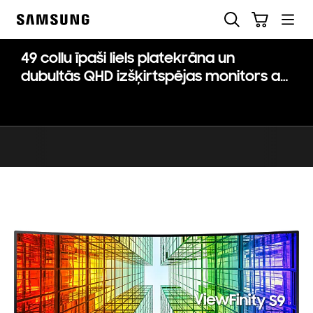
Skip
Meklēt
Grozs
to
Samsung
content
49 collu īpaši liels platekrāna un
dubultās QHD izšķirtspējas monitors ar
1800R ieliekumu, USB C tipa un LAN
pieslēgvietu