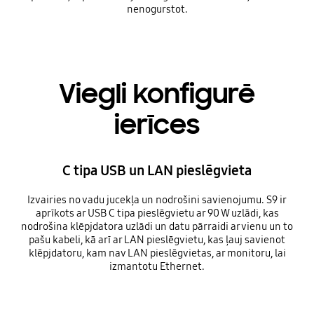
nenogurstot.
Viegli konfigurē
ierīces
C tipa USB un LAN pieslēgvieta
Izvairies no vadu jucekļa un nodrošini savienojumu. S9 ir
aprīkots ar USB C tipa pieslēgvietu ar 90 W uzlādi, kas
nodrošina klēpjdatora uzlādi un datu pārraidi ar vienu un to
pašu kabeli, kā arī ar LAN pieslēgvietu, kas ļauj savienot
klēpjdatoru, kam nav LAN pieslēgvietas, ar monitoru, lai
izmantotu Ethernet.