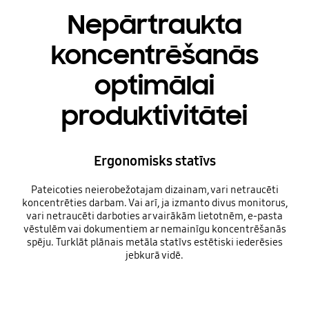
Nepārtraukta
koncentrēšanās
optimālai
produktivitātei
Ergonomisks statīvs
Pateicoties neierobežotajam dizainam, vari netraucēti
koncentrēties darbam. Vai arī, ja izmanto divus monitorus,
vari netraucēti darboties ar vairākām lietotnēm, e-pasta
vēstulēm vai dokumentiem ar nemainīgu koncentrēšanās
spēju. Turklāt plānais metāla statīvs estētiski iederēsies
jebkurā vidē.