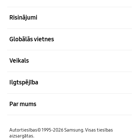
atvērts
Risinājumi
atvērts
Globālās vietnes
atvērts
Veikals
atvērts
Ilgtspējība
atvērts
Par mums
Autortiesības© 1995-2026 Samsung. Visas tiesības
aizsargātas.