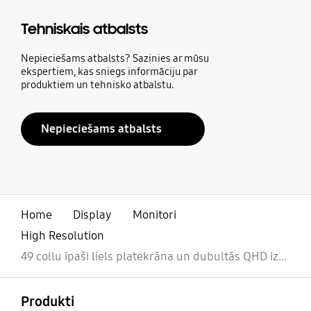
Tehniskais atbalsts
Nepieciešams atbalsts? Sazinies ar mūsu
ekspertiem, kas sniegs informāciju par
produktiem un tehnisko atbalstu.
Nepieciešams atbalsts
Home
Display
Monitori
High Resolution
49 collu īpaši liels platekrāna un dubultās QHD izšķirtspējas monitors ar 1800R ieliekumu, USB C tipa un LAN pieslēgvietu
atvērts
Footer Navigation
Produkti