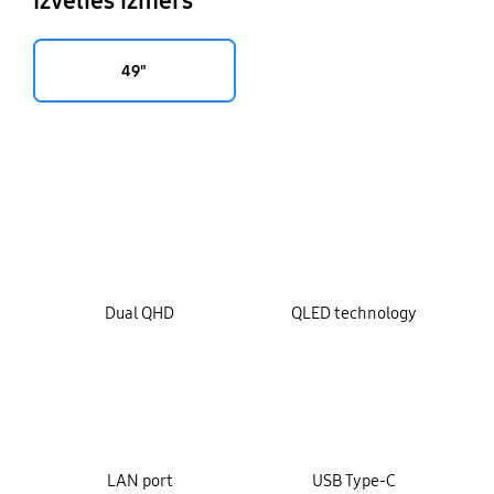
Izvēlies izmērs
49"
key features
Dual QHD
QLED technology
LAN port
USB Type-C