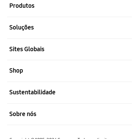
Produtos
abrir
Soluções
abrir
Sites Globais
abrir
Shop
abrir
Sustentabilidade
abrir
Sobre nós