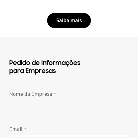
Saiba mais
Pedido de Informações
para Empresas
Nome da Empresa
*
Obrigatório
Email
*
Obrigatório