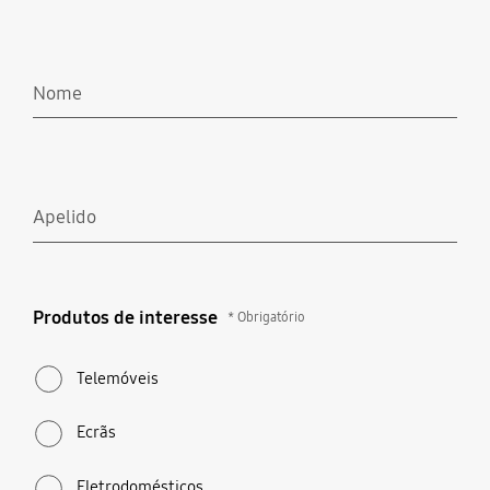
Nome
Apelido
Produtos de interesse
Produtos de interesse
* Obrigatório
* Obrigatório
Telemóveis
Ecrãs
Eletrodomésticos