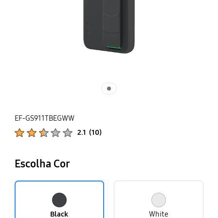
EF-GS911TBEGWW
Classificações de produtos :
2.1
(
10
)
Número de avaliações :
Escolha Cor
Black
White