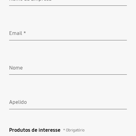
Obrigatório
Email
*
Obrigatório
Nome
Apelido
Produtos de interesse
Produtos de interesse
* Obrigatório
* Obrigatório