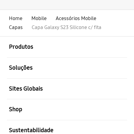
Home
Mobile
Acessórios Mobile
Capas
Capa Galaxy S23 Silicone c/ fita
abrir
Footer Navigation
Produtos
abrir
Soluções
abrir
Sites Globais
abrir
Shop
abrir
Sustentabilidade