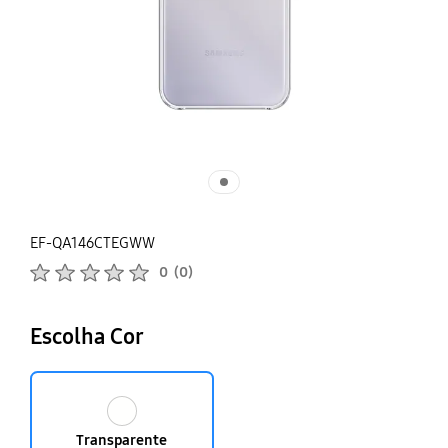
EF-QA146CTEGWW
Classificações de produtos :
0
(
0
)
Número de avaliações :
Escolha Cor
Transparente