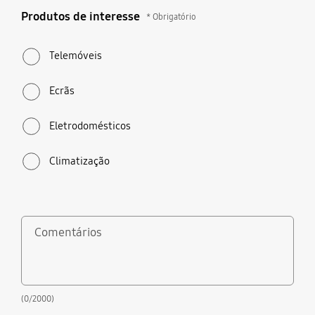
Produtos de interesse
Produtos de interesse
* Obrigatório
* Obrigatório
Telemóveis
Ecrãs
Eletrodomésticos
Climatização
Comentários
(0/2000)