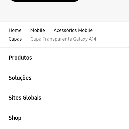
Home
Mobile
Acessórios Mobile
Capas
Capa Transparente Galaxy A14
abrir
Footer Navigation
Produtos
abrir
Soluções
abrir
Sites Globais
abrir
Shop
abrir