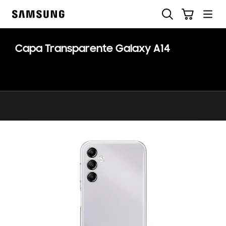
Skip
Pesquisar
Carrinho
to
Samsung
content
Capa Transparente Galaxy A14