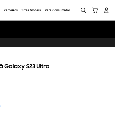
Pesquisar
Carrinho
Iniciar sessão
Parceiros
Sites Globais
Para Consumidor
ã Galaxy S23 Ultra