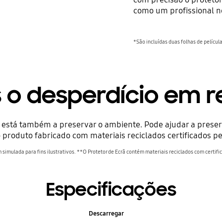
como um profissional no
*São incluídas duas folhas de películ
Playing video
o desperdício em re
stá também a preservar o ambiente. Pode ajudar a preserv
 produto fabricado com materiais reciclados certificados pe
simulada para fins ilustrativos. **O Protetor de Ecrã contém materiais reciclados com certifi
Especificações
Descarregar