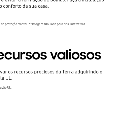
 conforto da sua casa.
a de proteção frontal. **Imagem simulada para fins ilustrativos.
Antes
cursos valiosos
ar os recursos preciosos da Terra adquirindo o
la UL.
cação UL.