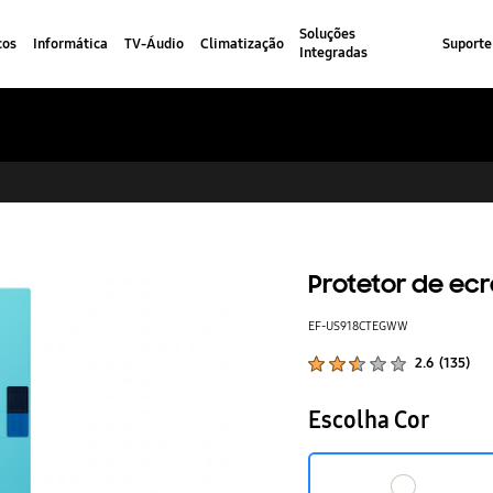
Soluções
cos
Informática
TV-Áudio
Climatização
Suporte
Integradas
Protetor de ecr
EF-US918CTEGWW
Classificações de produtos :
2.6
(
135
)
Número de avaliações :
Escolha Cor