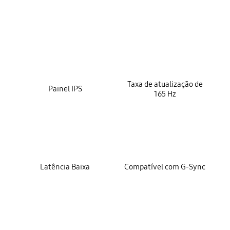
key features
Taxa de atualização de
Painel IPS
165 Hz
Latência Baixa
Compatível com G-Sync