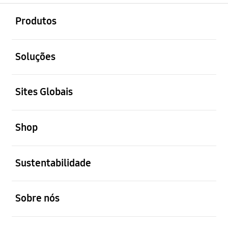
abrir
Footer Navigation
Produtos
abrir
Soluções
abrir
Sites Globais
abrir
Shop
abrir
Sustentabilidade
abrir
Sobre nós