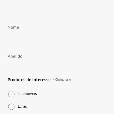
Obrigatório
Nome
Apelido
Produtos de interesse
Produtos de interesse
* Obrigatório
* Obrigatório
Telemóveis
Ecrãs