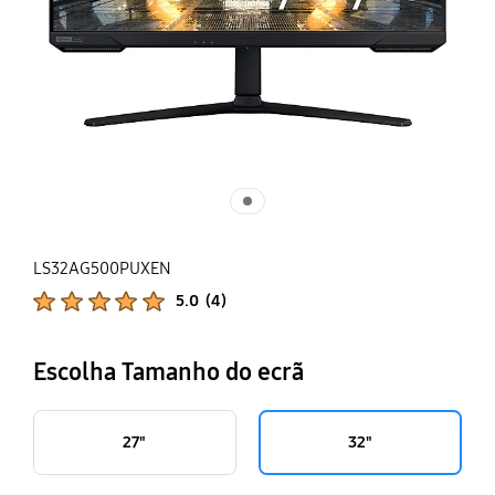
LS32AG500PUXEN
Classificações de produtos :
5.0
(
4
)
Número de avaliações :
Escolha Tamanho do ecrã
27"
32"