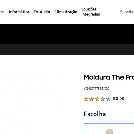
Soluções
cos
Informática
TV-Áudio
Climatização
Suporte
Integradas
Moldura The Fr
VG-SCFT75BE/XC
Classificações de produtos :
3.0
(
4
)
Número de avaliações :
Escolha