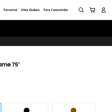
Pesquisar
Carrinho
Iniciar sessão
Parceiros
Sites Globais
Para Consumidor
ame 75"