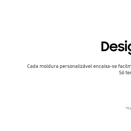
Desi
Cada moldura personalizável encaixa-se facil
Só te
*O 