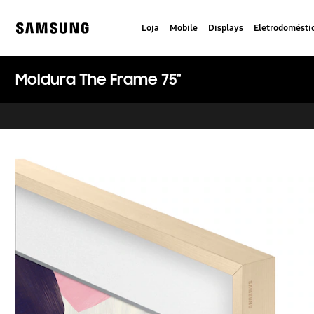
Skip
to
Loja
Mobile
Displays
Eletrodomésti
content
Samsung
Moldura The Frame 75"