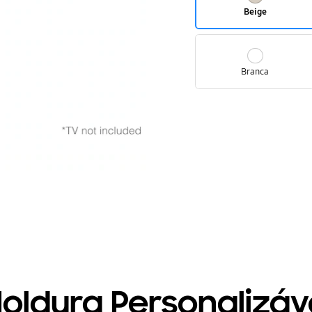
Beige
Branca
oldura Personalizáv