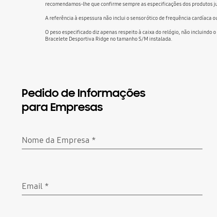
recomendamos-lhe que confirme sempre as especificações dos produtos junt
A referência à espessura não inclui o sensor ótico de frequência cardíaca
O peso especificado diz apenas respeito à caixa do relógio, não incluind
Bracelete Desportiva Ridge no tamanho S/M instalada.
Pedido de Informações
para Empresas
Nome da Empresa
*
Obrigatório
Email
*
Obrigatório