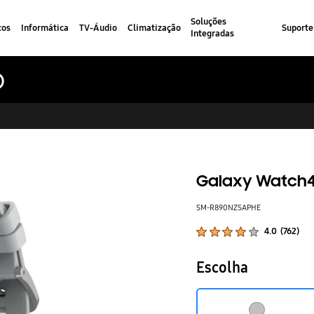
Soluções
cos
Informática
TV-Áudio
Climatização
Suporte
Integradas
)
Galaxy Watch4 
SM-R890NZSAPHE
Classificações de produtos :
4.0
(
762
)
Número de avaliações :
Escolha