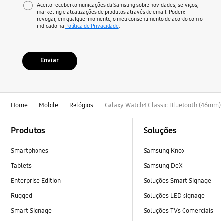
Aceito receber comunicações da Samsung sobre novidades, serviços,
marketing e atualizações de produtos através de email. Poderei
revogar, em qualquer momento, o meu consentimento de acordo com o
indicado na
Política de Privacidade
.
Enviar
Home
Mobile
Relógios
Galaxy Watch4 Classic Bluetooth (46mm)
Footer Navigation
Produtos
Soluções
Smartphones
Samsung Knox
Tablets
Samsung DeX
Enterprise Edition
Soluções Smart Signage
Rugged
Soluções LED signage
Smart Signage
Soluções TVs Comerciais