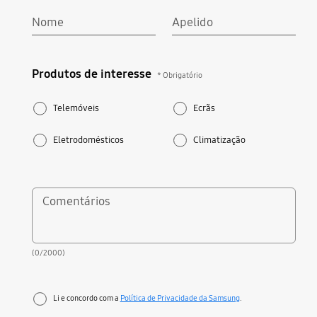
Nome
Apelido
Produtos de interesse
Produtos de interesse
* Obrigatório
* Obrigatório
Telemóveis
Ecrãs
Eletrodomésticos
Climatização
Comentários
(0/2000)
Li e concordo com a
Política de Privacidade da Samsung
.