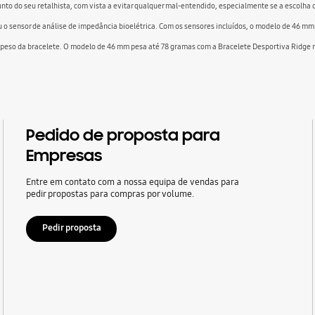
o do seu retalhista, com vista a evitar qualquer mal-entendido, especialmente se a escolha 
 ou o sensor de análise de impedância bioelétrica. Com os sensores incluídos, o modelo de 46
o o peso da bracelete. O modelo de 46 mm pesa até 78 gramas com a Bracelete Desportiva Ridg
Pedido de proposta para
Empresas
Entre em contato com a nossa equipa de vendas para
pedir propostas para compras por volume.
Pedir proposta