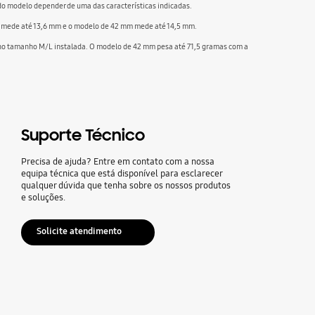
do modelo depender de uma das características indicadas.
 mm mede até 13,6 mm e o modelo de 42 mm mede até 14,5 mm.
e no tamanho M/L instalada. O modelo de 42 mm pesa até 71,5 gramas com a
Suporte Técnico
Precisa de ajuda? Entre em contato com a nossa
equipa técnica que está disponível para esclarecer
qualquer dúvida que tenha sobre os nossos produtos
e soluções.
Solicite atendimento