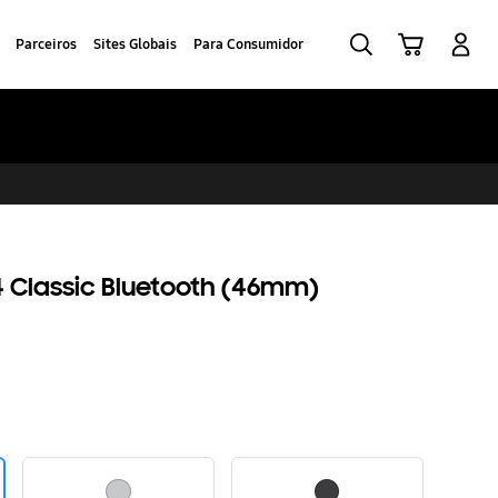
Pesquisar
Carrinho
Iniciar sessão
Parceiros
Sites Globais
Para Consumidor
Classic Bluetooth (46mm)