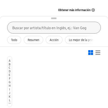
Obtener más información
Search Form
drag button
Search
Buscar por artista/título en Inglés, ej.: Van Gogh
Todo
Resumen
Acción
Lo mejor de la primavera
open
gallery view on
list view on
A
B
C
D
E
F
G
H
I
J
K
L
M
N