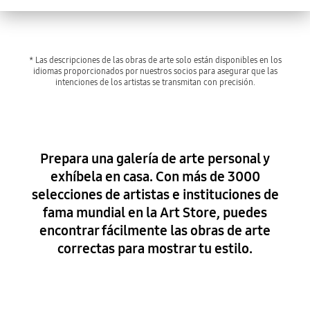
O
P
Q
R
S
* Las descripciones de las obras de arte solo están disponibles en los
T
U
idiomas proporcionados por nuestros socios para asegurar que las
V
intenciones de los artistas se transmitan con precisión.
W
X
Y
Z
#
Prepara una galería de arte personal y
exhíbela en casa. Con más de 3000
No se encontraron resultados
selecciones de artistas e instituciones de
fama mundial en la Art Store, puedes
encontrar fácilmente las obras de arte
correctas para mostrar tu estilo.