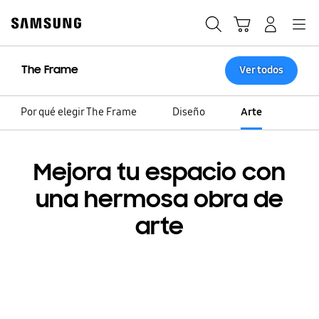
Skip
to
Búsqueda
Carrito
Registrarse
Navegación
content
The Frame
Ver todos
Por qué elegir The Frame
Diseño
Arte
Mejora tu espacio con
una hermosa obra de
arte