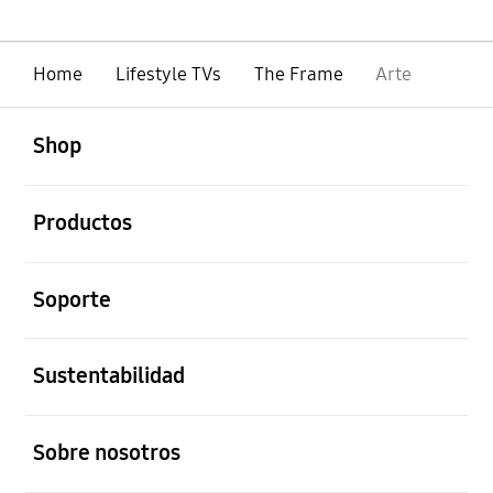
Home
Lifestyle TVs
The Frame
Arte
abierto
Footer Navigation
Shop
abierto
Productos
abierto
Soporte
abierto
Sustentabilidad
abierto
Sobre nosotros