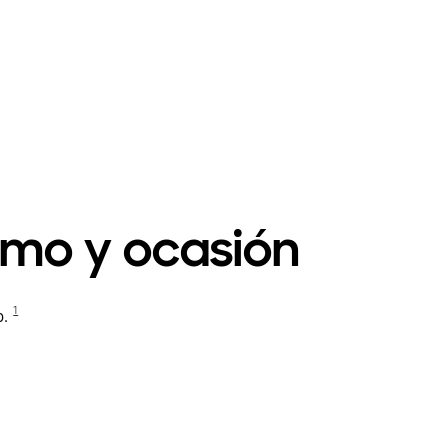
imo y ocasión
1
.