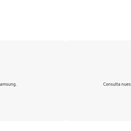
Más información
s
 Samsung.
Consulta nues