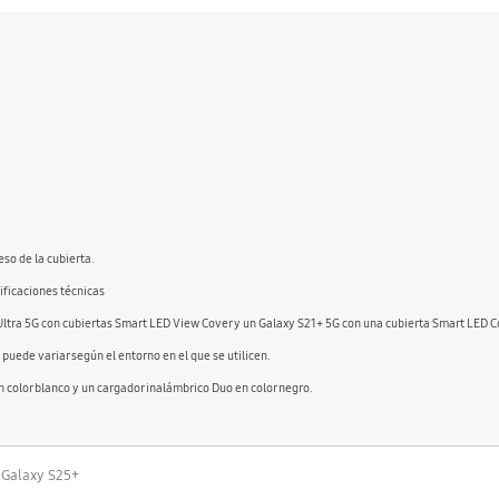
eso de la cubierta.
cificaciones técnicas
 Ultra 5G con cubiertas Smart LED View Cover y un Galaxy S21+ 5G con una cubierta Smart LED C
puede variar según el entorno en el que se utilicen.
n color blanco y un cargador inalámbrico Duo en color negro.
l Galaxy S25+