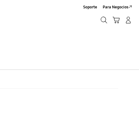
Soporte
Para Negocios
Búsqueda
Carrito
Registrarse/Sign-Up
Búsqueda