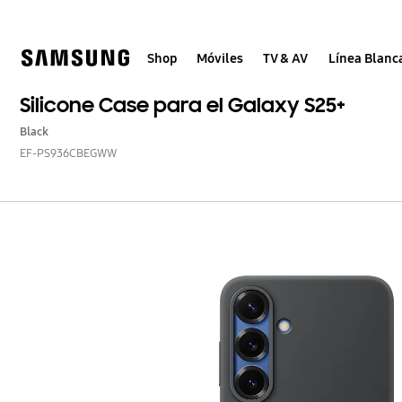
Skip
to
content
Shop
Móviles
TV & AV
Línea Blanc
Silicone Case para el Galaxy S25+
Black
EF-PS936CBEGWW