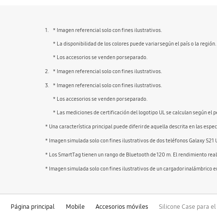
1.
* Imagen referencial solo con fines ilustrativos.
* La disponibilidad de los colores puede variar según el país o la región.
* Los accesorios se venden por separado.
2.
* Imagen referencial solo con fines ilustrativos.
3.
* Imagen referencial solo con fines ilustrativos.
* Los accesorios se venden por separado.
* Las mediciones de certificación del logotipo UL se calculan según el p
* Una característica principal puede diferir de aquella descrita en las espe
* Imagen simulada solo con fines ilustrativos de dos teléfonos Galaxy S21
* Los SmartTag tienen un rango de Bluetooth de 120 m. El rendimiento real 
* Imagen simulada solo con fines ilustrativos de un cargador inalámbrico e
Página principal
Mobile
Accesorios móviles
Silicone Case para e