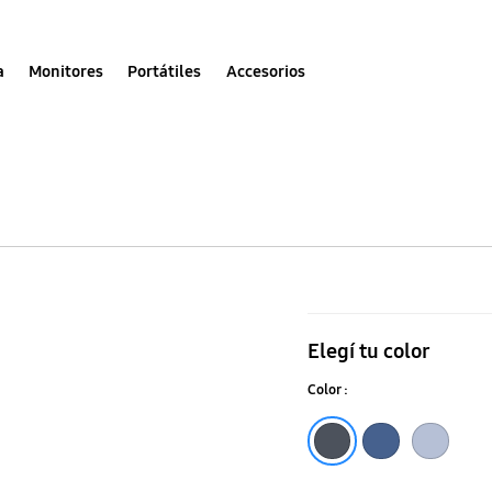
a
Monitores
Portátiles
Accesorios
Silicone
Case
Elegí tu color
para
Color :
el
Galaxy
Black
Blue
Light Blue
S25+