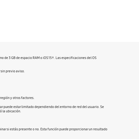
mo de 3 GB de espacio RAM o iOS 15↑. Las especificaciones del OS
 sin previo aviso.
región y otros factores.
r puede estar limitado dependiendo del entorno de red del usuario. Se
ó la ubicación.
inar si estás presente o no. Esta función puede proporcionar un resultado