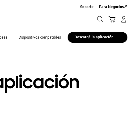
Soporte
Para Negocios
Búsqueda
Carrito
Registrarse/Sign-Up
Búsqueda
Descargá la aplicación
deas
Dispositivos compatibles
aplicación