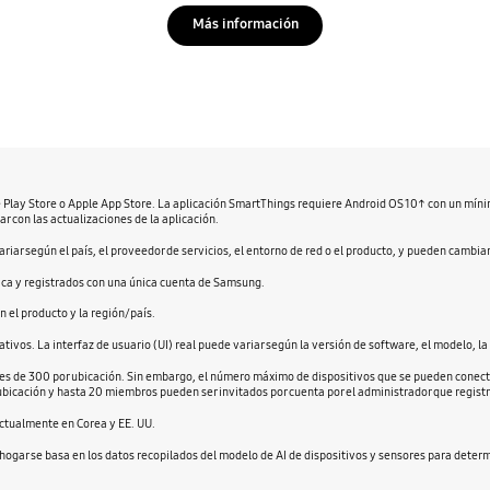
Más información
e Play Store o Apple App Store. La aplicación SmartThings requiere Android OS 10↑ con un míni
r con las actualizaciones de la aplicación.
riar según el país, el proveedor de servicios, el entorno de red o el producto, y pueden cambiar
rica y registrados con una única cuenta de Samsung.
 el producto y la región/país.
tivos. La interfaz de usuario (UI) real puede variar según la versión de software, el modelo, la 
s de 300 por ubicación. Sin embargo, el número máximo de dispositivos que se pueden conecta
ubicación y hasta 20 miembros pueden ser invitados por cuenta por el administrador que registr
actualmente en Corea y EE. UU.
hogar se basa en los datos recopilados del modelo de AI de dispositivos y sensores para determ