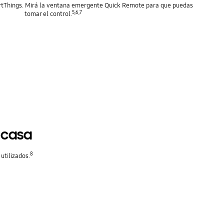
artThings. Mirá la ventana emergente Quick Remote para que puedas
5,6,7
tomar el control.
 casa
8
utilizados.