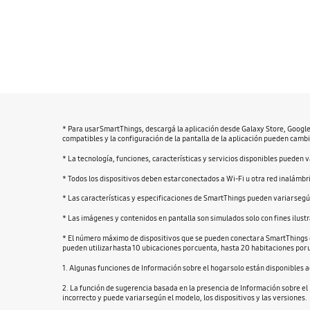
* Para usar SmartThings, descargá la aplicación desde Galaxy Store, Googl
compatibles y la configuración de la pantalla de la aplicación pueden cambia
* La tecnología, funciones, características y servicios disponibles pueden va
* Todos los dispositivos deben estar conectados a Wi-Fi u otra red inalámb
* Las características y especificaciones de SmartThings pueden variar según
* Las imágenes y contenidos en pantalla son simulados solo con fines ilustra
* El número máximo de dispositivos que se pueden conectar a SmartThings e
pueden utilizar hasta 10 ubicaciones por cuenta, hasta 20 habitaciones por 
1. Algunas funciones de Información sobre el hogar solo están disponibles 
2. La función de sugerencia basada en la presencia de Información sobre el 
incorrecto y puede variar según el modelo, los dispositivos y las versiones.