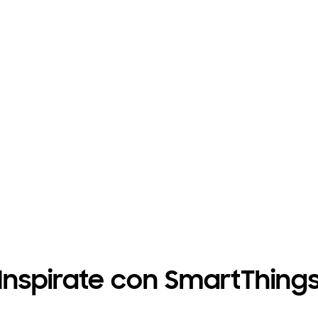
Tu privacidad. Asegurada.
é la seguridad de que tus datos permanecen seguros con K
Inspirate con SmartThing