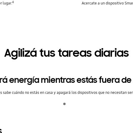
4
r lugar.
Acercate a un dispositivo Sm
Agilizá tus tareas diarias
rá energía mientras estás fuera de
 sabe cuándo no estás en casa y apagará los dispositivos que no necesitan ser 
Indicator 1
jugar
s