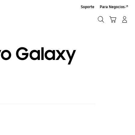
Soporte
Para Negocios
Búsqueda
Carrito
Registrarse/Sign-Up
Búsqueda
vo Galaxy