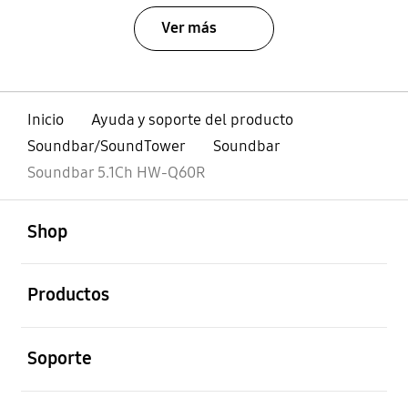
Ver más
Inicio
Ayuda y soporte del producto
Soundbar/SoundTower
Soundbar
Soundbar 5.1Ch HW-Q60R
abierto
Footer Navigation
Shop
abierto
Productos
abierto
Soporte
abierto