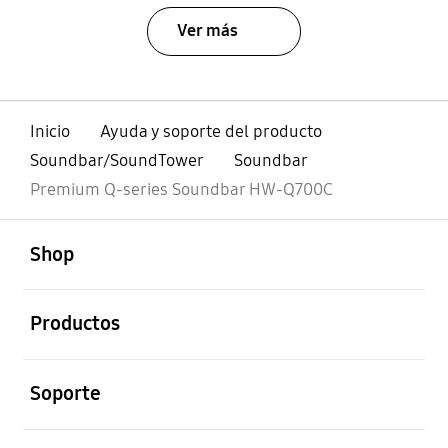
Ver más
Inicio
Ayuda y soporte del producto
Soundbar/SoundTower
Soundbar
Premium Q-series Soundbar HW-Q700C
abierto
Footer Navigation
Shop
abierto
Productos
abierto
Soporte
abierto