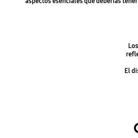
aspectos esenciales que deberías tener
Los
refl
El d