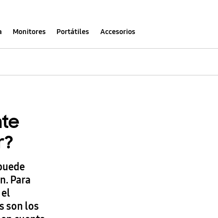
a
Monitores
Portátiles
Accesorios
nte
r?
 puede
n. Para
 el
s son los