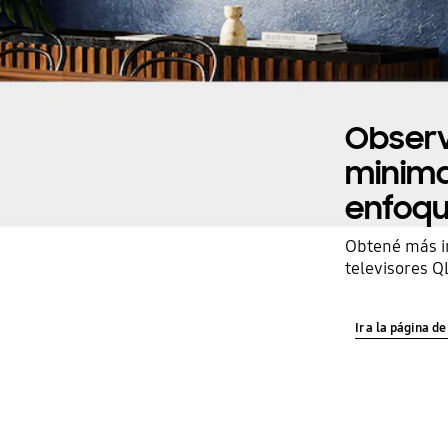
Observ
minima
enfoqu
Obtené más in
televisores Q
Ir a la página d