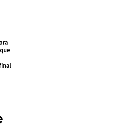
ara
 que
final
e