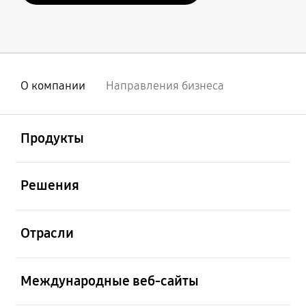
О компании
Направления бизнеса
открыть
Footer Navigation
Продукты
открыть
Решения
открыть
Отрасли
открыть
Международные веб-сайты
открыть