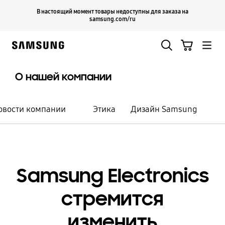
Skip
Продолжить
В настоящий момент товары недоступны для заказа на
Закрыть
to
samsung.com/ru
content
Поиск
Корзина
Samsung
О нашей компании
овости компании
Этика
Дизайн Samsung
Направления бизнеса
Samsung Electronics
Лидерство в
стремится
технических
изменить