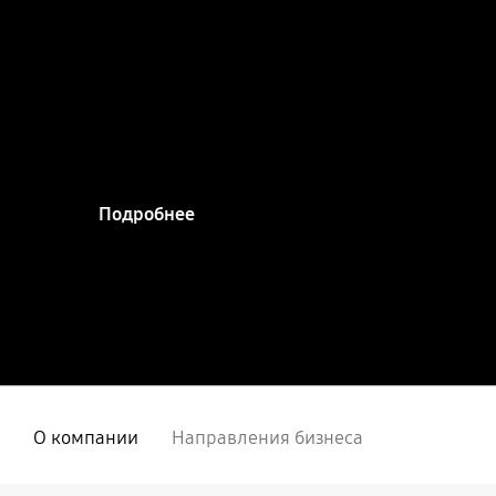
с помощью
непрерывных
инноваций и
интеллекта
Подробнее
О компании
Направления бизнеса