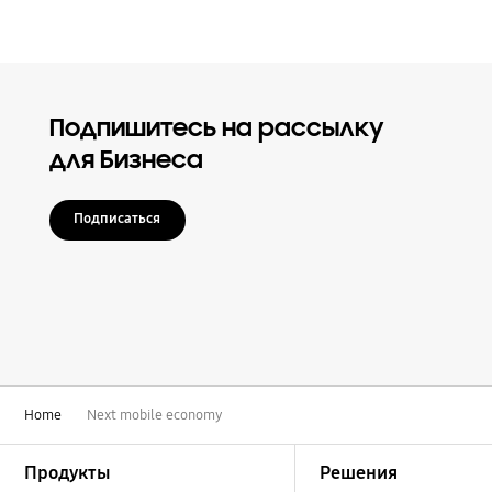
Подпишитесь на рассылку
для Бизнеса
Подписаться
Home
Next mobile economy
Footer Navigation
Продукты
Решения