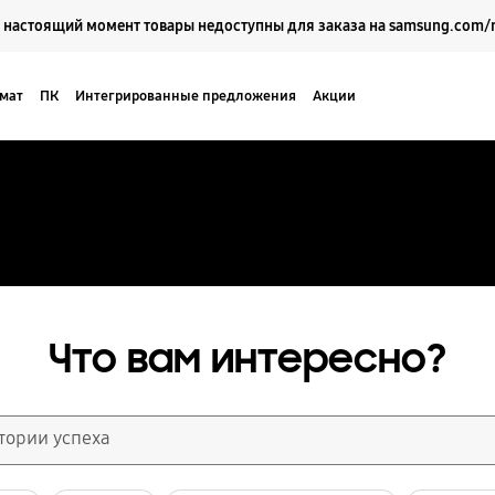
Выберите свое местоположение и язык.
 настоящий момент товары недоступны для заказа на samsung.com/
мат
ПК
Интегрированные предложения
Акции
Кейсы
Поддержка
Что вам интересно?
Истории успеха
тересные кейсы и новые идеи, которые помогут вам преоб
тории успеха