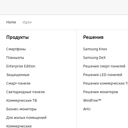
Home
Идеи
Footer Navigation
Продукты
Решения
Смартфоны
Samsung Knox
Планшеты
Samsung DeX
Enterprise Edition
Решения смарт-панелей
Защищенные
Решения LED-панелей
Смарт-панели
Решения коммерческих Т
Светодиодные панели
Решения мониторов
Коммерческие ТВ
Windfree™
Бизнес-мониторы
AHU
Для жилых помещений
Коммерческие