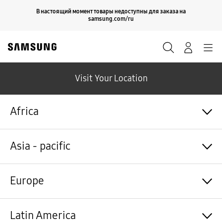
Skip
Продолжить
В настоящий момент товары недоступны для заказа на
Закрыть
to
samsung.com/ru
content
Поиск
Вход
Navigation
Visit Your Location
Africa
Algérie / Français
Asia - pacific
Angola / English
Angola / Português
Bénin / Français
Australia / English
Europe
Botswana / English
中国大陆 / 中文
Burkina Faso / Français
香港 / 繁體中文
Burundi / Français
Hong Kong / English
Shqipëri / Shqip
Latin America
Cameroun / Français
台灣 / 繁體中文
Österreich / Deutsch