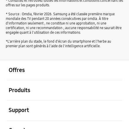
* Consultez et retrouvez toutes les informations et conditions concernant les
offres sur les pages produits.
* Source : Omdia, février 2026. Samsung a été classée première marque
mondiale des TV pendant 20 années consécutives par omdia. À titre
d'information seulement ; ne constitue ni une approbation, ni une
certification, ni une recommandation ; aucune responsabilité ne saurait être
engagée quant à l'utilisation de ces informations.
*L'arrière plan du stade, le fond d'écran du smartphone et l'herbe au
premier plan sont générés à l'aide de l'intelligence artificielle.
ouvrir
Footer Navigation
Offres
ouvrir
Produits
ouvrir
Support
ouvrir