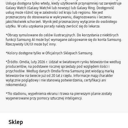
Usługa dostępna tylko wtedy, kiedy użytkownik przynajmniej raz zarejestruje
Galaxy Watch (Galaxy Watch4 lub nowszy) lub Galaxy Ring. Dostępność
usług może różnić się w zależności od kraju lub regionu. Nie jest
przeznaczony do stosowania w wykrywaniu, diagnozowaniu i leczeniu
jakichkolwiek schorzeń. Wynik jest przeznaczony wyłącznie do osobistego
użytku. W celu uzyskania porady należy zwrócić się do lekarza.
*Obrazy symulowane do celów ilustracyjnych. Do korzystania z niektórych
funkcji Samsung AI może być wymagane zalogowanie się do konta Samsung.
Rzeczywisty UX/UI może być inny.
*Kolory dostępne tylko w Oficjalnych Sklepach Samsung.
*Źródło: Omdia, luty 2026 r. Udział w światowym rynku telewizorów według
producentów, na podstawie rocznej sprzedaży pod względem ilości i
przychodów. Według danych Omdia firma Samsung jest wiodącą marką
telewizorów na świecie już od 20 lat z rzędu. Informacje mają charakter
wyłącznie poglądowy i nie stanowią potwierdzenia, certyfikacji ani
rekomendacji.
*Tło stadionu, wypełnienia ekranu i trawa na pierwszym planie zostały
wygenerowane przy pomocy sztucznej inteligencji.
otwarty
Footer Navigation
Sklep