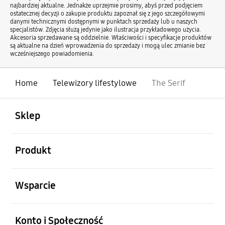
najbardziej aktualne. Jednakże uprzejmie prosimy, abyś przed podjęciem
ostatecznej decyzji o zakupie produktu zapoznał się z jego szczegółowymi
danymi technicznymi dostępnymi w punktach sprzedaży lub u naszych
specjalistów. Zdjęcia służą jedynie jako ilustracja przykładowego użycia.
Akcesoria sprzedawane są oddzielnie. Właściwości i specyfikacje produktów
są aktualne na dzień wprowadzenia do sprzedaży i mogą ulec zmianie bez
wcześniejszego powiadomienia.
Home
Telewizory lifestylowe
The Serif
otwarty
Footer Navigation
Sklep
otwarty
Produkt
otwarty
Wsparcie
otwarty
Konto i Społeczność