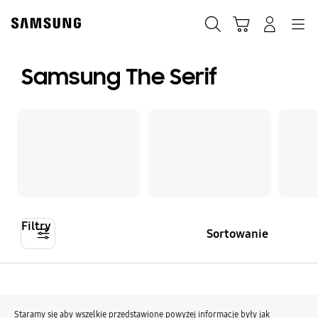
Skip
to
Szukaj
Koszyk
Navigation
Zaloguj się
content
Samsung The Serif
Filtry
Sortowanie
Staramy się aby wszelkie przedstawione powyżej informacje były jak