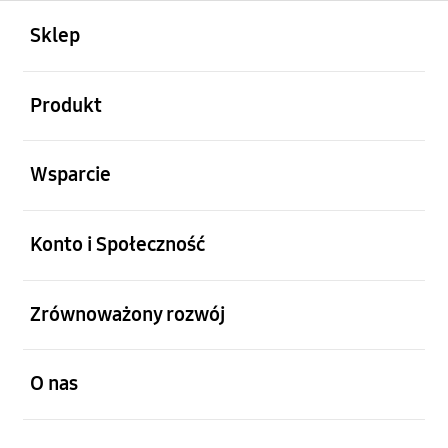
otwarty
Footer Navigation
Sklep
otwarty
Produkt
otwarty
Wsparcie
otwarty
Konto i Społeczność
otwarty
Zrównoważony rozwój
otwarty
O nas