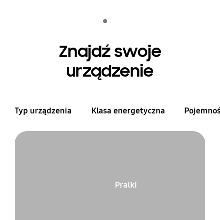
Indicator 1
odtwórz
Znajdź swoje
urządzenie
Typ urządzenia
Klasa energetyczna
Pojemno
Pralki