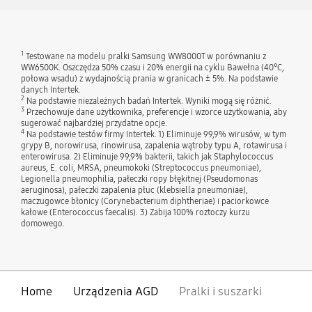
1
Testowane na modelu pralki Samsung WW8000T w porównaniu z
WW6500K. Oszczędza 50% czasu i 20% energii na cyklu Bawełna (40°C,
połowa wsadu) z wydajnością prania w granicach ± ​​5%. Na podstawie
danych Intertek.
2
Na podstawie niezależnych badań Intertek. Wyniki mogą się różnić.
3
Przechowuje dane użytkownika, preferencje i wzorce użytkowania, aby
sugerować najbardziej przydatne opcje.
4
Na podstawie testów firmy Intertek. 1) Eliminuje 99,9% wirusów, w tym
grypy B, norowirusa, rinowirusa, zapalenia wątroby typu A, rotawirusa i
enterowirusa. 2) Eliminuje 99,9% bakterii, takich jak Staphylococcus
aureus, E. coli, MRSA, pneumokoki (Streptococcus pneumoniae),
Legionella pneumophilia, pałeczki ropy błękitnej (Pseudomonas
aeruginosa), pałeczki zapalenia płuc (klebsiella pneumoniae),
maczugowce błonicy (Corynebacterium diphtheriae) i paciorkowce
kałowe (Enterococcus faecalis). 3) Zabija 100% roztoczy kurzu
domowego.
Home
Urządzenia AGD
Pralki i suszarki