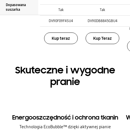
AI Home – z ekranem :
Dopasowana
SmartThings :
SmartThings :
suszarka
Tak
Tak
SmartThings :
Dopasowana suszarka :
Dopasowana suszarka :
DV90F09F4SU4
DV90DB8845GBU4
Dopasowana suszarka :
Kup teraz
Kup Teraz
Skuteczne i wygodne
pranie
Energooszczędność i ochrona tkanin
W
Technologia EcoBubble™ dzięki aktywnej pianie