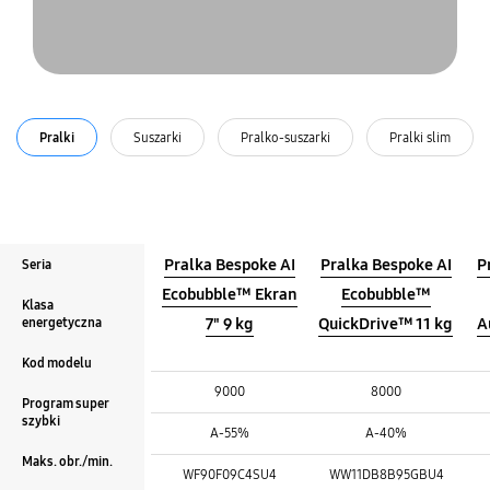
Pralki
Suszarki
Pralko-suszarki
Pralki slim
Pralka Bespoke AI
Pralka Bespoke AI
P
Seria
Ecobubble™ Ekran
Ecobubble™
Klasa
energetyczna
7" 9 kg
QuickDrive™ 11 kg
A
Kod modelu
Seria :
Seria :
9000
8000
Program super
Seria :
szybki
Klasa energetyczna :
Klasa energetyczna :
A-55%
A-40%
Klasa energetyczna :
Maks. obr./min.
Kod modelu :
Kod modelu :
WF90F09C4SU4
WW11DB8B95GBU4
Kod modelu :