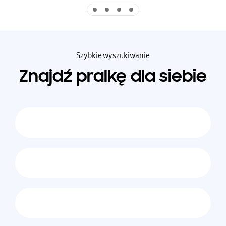
Indicator 1
Indicator 2
Indicator 3
Indicator 4
Szybkie wyszukiwanie
Znajdź pralkę dla siebie