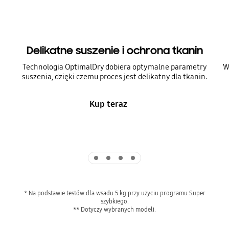
Delikatne suszenie i ochrona tkanin
Technologia OptimalDry dobiera optymalne parametry
W
suszenia, dzięki czemu proces jest delikatny dla tkanin.
Kup teraz
Indicator 1
Indicator 2
Indicator 3
Indicator 4
* Na podstawie testów dla wsadu 5 kg przy użyciu programu Super
szybkiego.
** Dotyczy wybranych modeli.