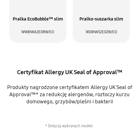
Pralka EcoBubble™ slim
Pralko-suszarka slim
WW8NK62E0RW/EO
WD8NK52E0ZW/EO
Certyfikat Allergy UK Seal of Approval™
Produkty nagrodzone certyfikatem Allergy UK Seal of
Approval™* za redukcję alergenów, roztoczy kurzu
domowego, grzybów/pleśni i bakterii
* Dotyczy wybranych modeli.