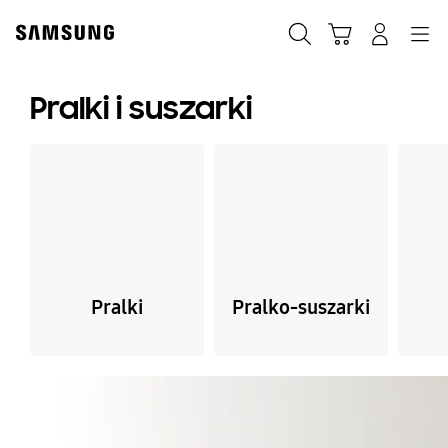
Skip
to
Szukaj
Koszyk
Navigation
Zaloguj się
content
Pralki i suszarki
Pralki
Pralko-suszarki
Wyłącz automatyczne przełączanie slajdów