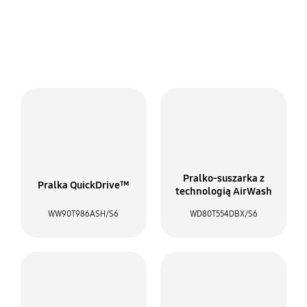
Sprawdź popularne modele
pralek
Pralko-suszarka z
Pralka QuickDrive™
technologią AirWash
WW90T986ASH/S6
WD80T554DBX/S6