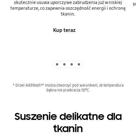
skutecznie usuwa uporczywe zabrudzenia już w niskiej
M
temperaturze, co zapewnia oszczędność energii i ochronę
tkanin.
Kup teraz
Indicator 1
Indicator 2
Indicator 3
Indicator 4
* Drzwi AddWash™ można otworzyć pod warunkiem, że temperatura
bębna nie przekracza 50°C.
Suszenie delikatne dla
tkanin