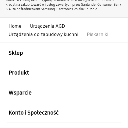
kredyt na zakup towarów i usług zawartych przez Santander Consumer Bank
S.A. za pośrednictwem Samsung Electronics Polska Sp. z o.o.
Home
Urządzenia AGD
Urządzenia do zabudowy kuchni
Piekarniki
otwarty
Footer Navigation
Sklep
otwarty
Produkt
otwarty
Wsparcie
otwarty
Konto i Społeczność
otwarty