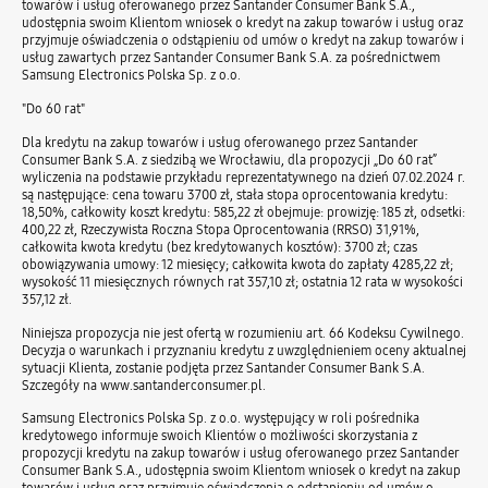
towarów i usług oferowanego przez Santander Consumer Bank S.A.,
udostępnia swoim Klientom wniosek o kredyt na zakup towarów i usług oraz
przyjmuje oświadczenia o odstąpieniu od umów o kredyt na zakup towarów i
usług zawartych przez Santander Consumer Bank S.A. za pośrednictwem
Samsung Electronics Polska Sp. z o.o.
"Do 60 rat"
Dla kredytu na zakup towarów i usług oferowanego przez Santander
Consumer Bank S.A. z siedzibą we Wrocławiu, dla propozycji „Do 60 rat”
wyliczenia na podstawie przykładu reprezentatywnego na dzień 07.02.2024 r.
są następujące: cena towaru 3700 zł, stała stopa oprocentowania kredytu:
18,50%, całkowity koszt kredytu: 585,22 zł obejmuje: prowizję: 185 zł, odsetki:
400,22 zł, Rzeczywista Roczna Stopa Oprocentowania (RRSO) 31,91%,
całkowita kwota kredytu (bez kredytowanych kosztów): 3700 zł; czas
obowiązywania umowy: 12 miesięcy; całkowita kwota do zapłaty 4285,22 zł;
wysokość 11 miesięcznych równych rat 357,10 zł; ostatnia 12 rata w wysokości
357,12 zł.
Niniejsza propozycja nie jest ofertą w rozumieniu art. 66 Kodeksu Cywilnego.
Decyzja o warunkach i przyznaniu kredytu z uwzględnieniem oceny aktualnej
sytuacji Klienta, zostanie podjęta przez Santander Consumer Bank S.A.
Szczegóły na www.santanderconsumer.pl.
Samsung Electronics Polska Sp. z o.o. występujący w roli pośrednika
kredytowego informuje swoich Klientów o możliwości skorzystania z
propozycji kredytu na zakup towarów i usług oferowanego przez Santander
Consumer Bank S.A., udostępnia swoim Klientom wniosek o kredyt na zakup
towarów i usług oraz przyjmuje oświadczenia o odstąpieniu od umów o