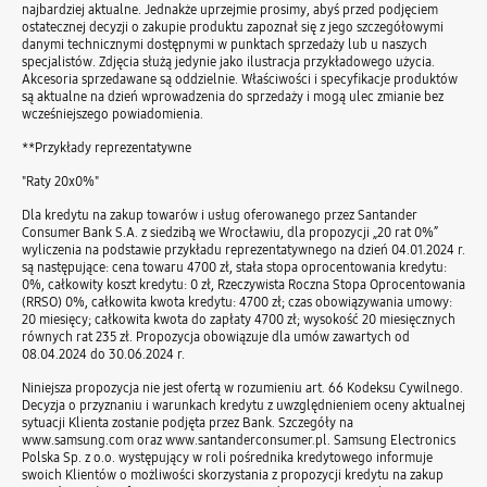
najbardziej aktualne. Jednakże uprzejmie prosimy, abyś przed podjęciem
ostatecznej decyzji o zakupie produktu zapoznał się z jego szczegółowymi
danymi technicznymi dostępnymi w punktach sprzedaży lub u naszych
specjalistów. Zdjęcia służą jedynie jako ilustracja przykładowego użycia.
Akcesoria sprzedawane są oddzielnie. Właściwości i specyfikacje produktów
są aktualne na dzień wprowadzenia do sprzedaży i mogą ulec zmianie bez
wcześniejszego powiadomienia.
**Przykłady reprezentatywne
"Raty 20x0%"
Dla kredytu na zakup towarów i usług oferowanego przez Santander
Consumer Bank S.A. z siedzibą we Wrocławiu, dla propozycji „20 rat 0%”
wyliczenia na podstawie przykładu reprezentatywnego na dzień 04.01.2024 r.
są następujące: cena towaru 4700 zł, stała stopa oprocentowania kredytu:
0%, całkowity koszt kredytu: 0 zł, Rzeczywista Roczna Stopa Oprocentowania
(RRSO) 0%, całkowita kwota kredytu: 4700 zł; czas obowiązywania umowy:
20 miesięcy; całkowita kwota do zapłaty 4700 zł; wysokość 20 miesięcznych
równych rat 235 zł. Propozycja obowiązuje dla umów zawartych od
08.04.2024 do 30.06.2024 r.
Niniejsza propozycja nie jest ofertą w rozumieniu art. 66 Kodeksu Cywilnego.
Decyzja o przyznaniu i warunkach kredytu z uwzględnieniem oceny aktualnej
sytuacji Klienta zostanie podjęta przez Bank. Szczegóły na
www.samsung.com oraz www.santanderconsumer.pl. Samsung Electronics
Polska Sp. z o.o. występujący w roli pośrednika kredytowego informuje
swoich Klientów o możliwości skorzystania z propozycji kredytu na zakup