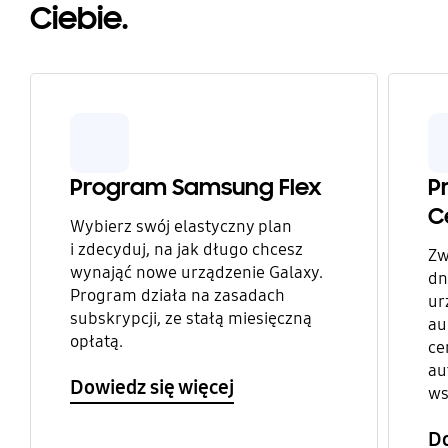
Ciebie.
Program Samsung Flex
P
C
Wybierz swój elastyczny plan
i zdecyduj, na jak długo chcesz
Zw
wynająć nowe urządzenie Galaxy.
dn
Program działa na zasadach
ur
subskrypcji, ze stałą miesięczną
au
opłatą.
ce
au
Dowiedz się więcej
ws
Do