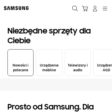
Skip
to
Szukaj
Koszyk
Navigation
Zaloguj się
content
Niezbędne sprzęty dla
Ciebie
Nowości i
Urządzenia
Telewizory i
Urządze
polecane
mobilne
audio
AGD
Prosto od Samsung. Dla