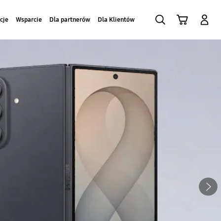
Szukaj
Koszyk
Zaloguj się
cje
Wsparcie
Dla partnerów
Dla Klientów
Następna