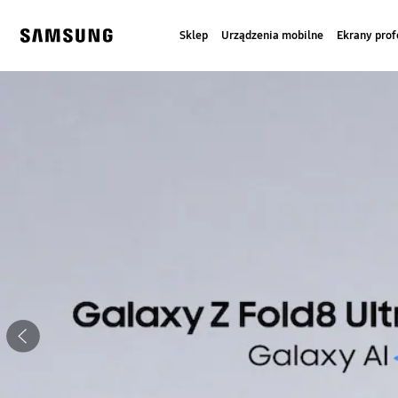
Skip
to
Sklep
Urządzenia mobilne
Ekrany prof
content
Samsung
Samsung Business
Wyłącz automatyczne przełączanie slajdów
Poprzednie