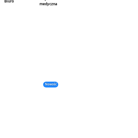
Biuro
medyczna
Nowość