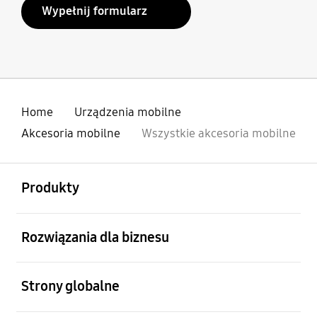
Wypełnij formularz
Home
Urządzenia mobilne
Akcesoria mobilne
Wszystkie akcesoria mobilne
otwarty
Footer Navigation
Produkty
otwarty
Rozwiązania dla biznesu
otwarty
Strony globalne
otwarty