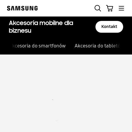
Skip
Szukaj
Koszyk
to
Samsung
content
Akcesoria mobilne dla
Kontakt
biznesu
Akcesoria do smartfonów
Akcesoria do tabletów