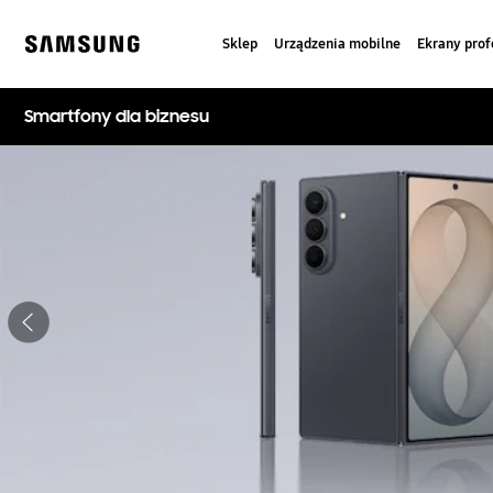
Skip
to
Sklep
Urządzenia mobilne
Ekrany prof
content
Samsung
Smartfony dla biznesu
Wyłącz automatyczne przełączanie slajdów
Poprzednie