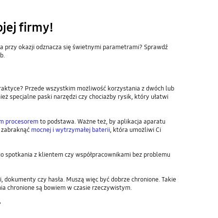
jej firmy!
, a przy okazji odznacza się świetnymi parametrami? Sprawdź
b.
praktyce? Przede wszystkim możliwość korzystania z dwóch lub
ż specjalne paski narzędzi czy chociażby rysik, który ułatwi
m procesorem
to podstawa. Ważne też, by aplikacja aparatu
 zabraknąć
mocnej i wytrzymałej baterii
, która umożliwi Ci
go spotkania z klientem czy współpracownikami bez problemu
, dokumenty czy hasła. Muszą więc być dobrze chronione. Takie
enia chronione są bowiem w czasie rzeczywistym.
?