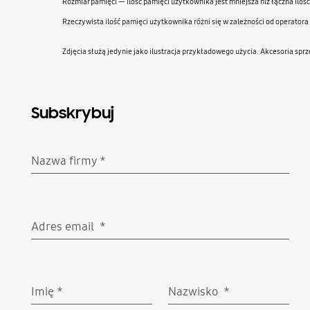
Rozmiar pamięci — ilość pamięci użytkownika jest mniejsza niż łączna ilo
Rzeczywista ilość pamięci użytkownika różni się w zależności od operator
Zdjęcia służą jedynie jako ilustracja przykładowego użycia. Akcesoria sp
Subskrybuj
Nazwa firmy
*
Wymagane
Adres email
*
Wymagane
Imię
*
Nazwisko
*
Wymagane
Wymagane