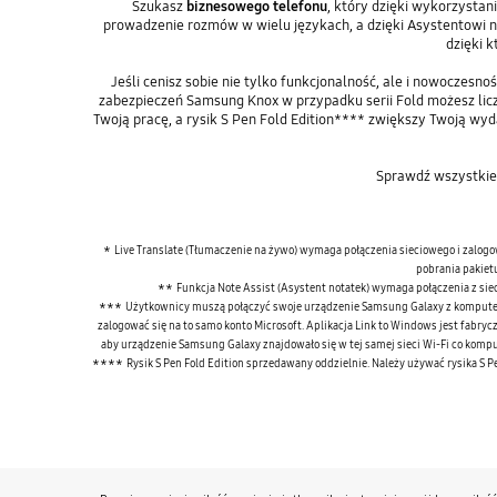
Szukasz
biznesowego telefonu
, który dzięki wykorzystan
prowadzenie rozmów w wielu językach, a dzięki Asystentowi n
dzięki 
Jeśli cenisz sobie nie tylko funkcjonalność, ale i nowoczesn
zabezpieczeń Samsung Knox w przypadku serii Fold możesz liczy
Twoją pracę, a rysik S Pen Fold Edition**** zwiększy Twoją wyda
Sprawdź wszystkie
*
Live Translate (Tłumaczenie na żywo) wymaga połączenia sieciowego i zalogo
pobrania pakiet
**
Funkcja Note Assist (Asystent notatek) wymaga połączenia z sie
***
Użytkownicy muszą połączyć swoje urządzenie Samsung Galaxy z komputerem
zalogować się na to samo konto Microsoft. Aplikacja Link to Windows jest fabr
aby urządzenie Samsung Galaxy znajdowało się w tej samej sieci Wi-Fi co komput
****
Rysik S Pen Fold Edition sprzedawany oddzielnie. Należy używać rysika S P