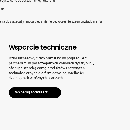
rzystywane do obsługi funkcji telefonu.
nia.
zenia do sprzedaży i mogą ulec zmianie bez wcześniejszego powiadomienia.
Wsparcie techniczne
Dział biznesowy firmy Samsung współpracuje z
partnerami w poszczególnych kanałach dystrybucji,
oferując szeroką gamę produktów i rozwiązań
technologicznych dla firm dowolnej wielkości,
działających w różnych branżach.
Wypełnij formularz