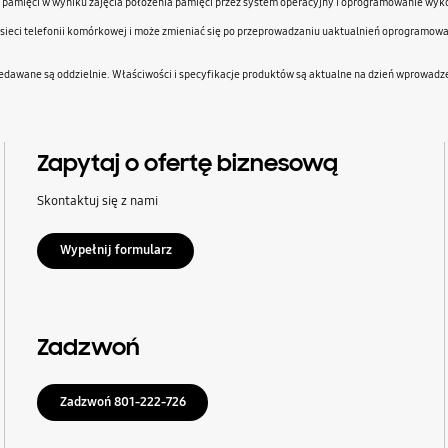
ść pamięci w wyniku zajęcia położenia pamięci przez system operacyjny i oprogramowanie wyko
a sieci telefonii komórkowej i może zmieniać się po przeprowadzaniu uaktualnień oprogramowa
rzedawane są oddzielnie. Właściwości i specyfikacje produktów są aktualne na dzień wprowad
Zapytaj o ofertę biznesową
Skontaktuj się z nami
Wypełnij formularz
Zadzwoń
Zadzwoń 801-222-726