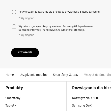
Potwierdzam zapoznanie się z Polityką prywatności Sklepu Samsung
* Wymagane
Wyrażam zgodę na otrzymywanie od Samsung i/lub partnerów
Samsung informacji handlowych, w tym ofert i promocji.
* Wymagane
Potwierdź
Home
Urządzenia mobilne
Smartfony Galaxy
Wszystkie Smartfo
Footer Navigation
Produkty
Rozwiązania dla biz
Smartfony
Rozwiązania KNOX
Tablety
Samsung DeX