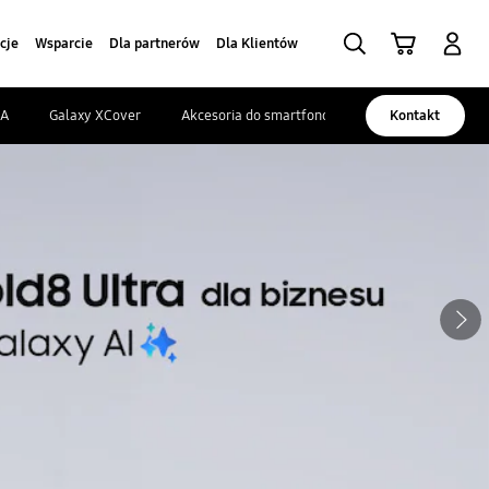
Szukaj
Koszyk
Zaloguj się
cje
Wsparcie
Dla partnerów
Dla Klientów
 A
Galaxy XCover
Akcesoria do smartfonów
Kontakt
Następna