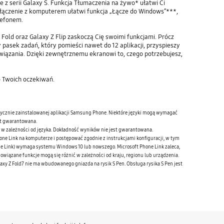
 z serii Galaxy S. Funkcja Tłumaczenia na żywo* ułatwi Ci
ołączenie z komputerem ułatwi funkcja „Łącze do Windows”***,
lefonem.
Z Fold oraz Galaxy Z Flip zaskoczą Cię swoimi funkcjami. Prócz
pasek zadań, który pomieści nawet do 12 aplikacji, przyspieszy
ozwiązania. Dzięki zewnętrznemu ekranowi to, czego potrzebujesz,
 Twoich oczekiwań.
brycznie zainstalowanej aplikacji Samsung Phone. Niektóre języki mogą wymagać
st gwarantowana.
ć w zależności od języka. Dokładność wyników nie jest gwarantowana.
ne Link na komputerze i postępować zgodnie z instrukcjami konfiguracji, w tym
one Link) wymaga systemu Windows 10 lub nowszego. Microsoft Phone Link zaleca,
owiązane funkcje mogą się różnić w zależności od kraju, regionu lub urządzenia.
laxy Z Fold7 nie ma wbudowanego gniazda na rysik S Pen. Obsługa rysika S Pen jest