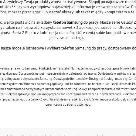
iu AI zwiększy Twoją produktywność i kreatywność. Sięgnij po najnowsze modele
otatek** szybko wyciągniesz najważniejsze informacje ze swoich zapisków. P
której możesz przeciągać i upuszczać obrazy lub tekst między komputerem a te
ość, warto postawić na składany
telefon Samsung do pracy
. Nasze serie Galaxy 
ć także na możliwość korzystania nawet z 3 aplikacji jednocześnie. Ulepszony 
jność. Seria Z Flip to z kolei opcja dla osób, które cenią sobie kompaktowe r
jest zawsze pod ręką.
 nasze modele biznesowe i wybierz telefon Samsung do pracy, dostosowany do
wania się na konto Samsung. Funkcja Live Translate (Tłumaczenie na żywo) jest dostępna tylko w fa
u językowego. Dostępność usługi może się różnić w zależności od języka. Dokładność wyników nie je
cią i zalogowania się na konto Samsung. Obowiązuje limit znaków. Dostępność usługi może się różni
 z systemem Windows za pomocą aplikacji Link to Windows" na telefonie i aplikacji Microsoft Pho
ycznie zainstalowana na wybranych urządzeniach Samsung Galaxy. Komputer (aplikacja Microsoft Ph
er. Niektóre aplikacje mobilne mogą ograniczać udostępnianie treści na innych ekranach. Niektóre p
en przeznaczonego dla Galaxy Z Fold. Wszystkie inne rysiki lub rysiki S Pen mogą uszkodzić ekran. Ga
ograniczona do ekranu głównego.