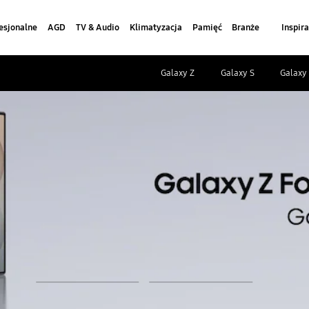
esjonalne
AGD
TV & Audio
Klimatyzacja
Pamięć
Branże
Inspira
Galaxy Z
Galaxy S
Galaxy
odtwórz