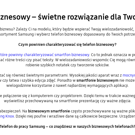
iznesowy – świetne rozwiązanie dla Two
 biznesu? Zależy Ci na modelu, który będzie wspierać Twoją wielozadaniowość
sortyment Samsung i wybierz telefon biznesowy dopasowany do Twoich potrze
Czym powinien charakteryzować się telefon biznesowy?
 które powinny charakteryzować smartfon biznesowy
. Co to jednak oznacza w 
wać różne treści czy pisać teksty. W wielozadaniowości wspomóc Cię mogą równie
robienie szybkich notatek czy tworzenie szkiców.
ać się również świetnymi parametrami. Wysokiej jakości aparat wraz z
mocny
 czy łatwa i szybka edycja zdjęć. Ponadto w
smartfonie biznesowym
nie może
wielogodzinne korzystanie z nawet najbardziej wymagających aplikacji.
e połączenie się z komputerem czy projektorem. Dzięki temu w trakcie ważne
wyświetlisz przechowywaną na smartfonie prezentację czy ważne zdjęcia.
zabezpieczeń. Na
biznesowym smartfonie
często przechowywane są ważne pliki
ng Knox
. Dzięki niej poufne i wrażliwe dane są całkowicie bezpieczne. Urządz
Telefon do pracy Samsung – co znajdziesz w naszych biznesowych telefonach