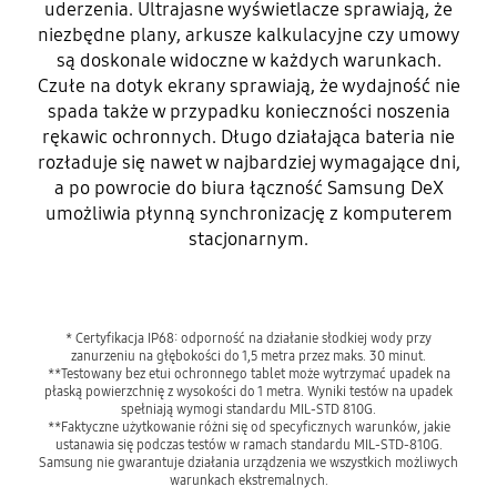
uderzenia. Ultrajasne wyświetlacze sprawiają, że
niezbędne plany, arkusze kalkulacyjne czy umowy
są doskonale widoczne w każdych warunkach.
Czułe na dotyk ekrany sprawiają, że wydajność nie
spada także w przypadku konieczności noszenia
rękawic ochronnych. Długo działająca bateria nie
rozładuje się nawet w najbardziej wymagające dni,
a po powrocie do biura łączność Samsung DeX
umożliwia płynną synchronizację z komputerem
stacjonarnym.
* Certyfikacja IP68: odporność na działanie słodkiej wody przy
zanurzeniu na głębokości do 1,5 metra przez maks. 30 minut.
**Testowany bez etui ochronnego tablet może wytrzymać upadek na
płaską powierzchnię z wysokości do 1 metra. Wyniki testów na upadek
spełniają wymogi standardu MIL-STD 810G.
**Faktyczne użytkowanie różni się od specyficznych warunków, jakie
ustanawia się podczas testów w ramach standardu MIL-STD-810G.
Samsung nie gwarantuje działania urządzenia we wszystkich możliwych
warunkach ekstremalnych.