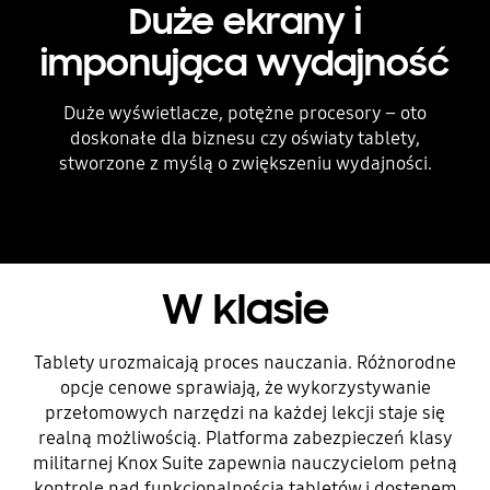
Duże ekrany i
imponująca wydajność
Duże wyświetlacze, potężne procesory – oto
doskonałe dla biznesu czy oświaty tablety,
stworzone z myślą o zwiększeniu wydajności.
W klasie
Tablety urozmaicają proces nauczania. Różnorodne
opcje cenowe sprawiają, że wykorzystywanie
przełomowych narzędzi na każdej lekcji staje się
realną możliwością. Platforma zabezpieczeń klasy
militarnej Knox Suite zapewnia nauczycielom pełną
kontrolę nad funkcjonalnością tabletów i dostępem