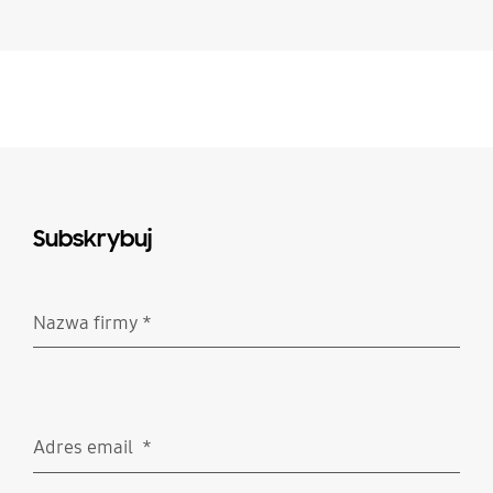
Subskrybuj
Nazwa firmy
*
Wymagane
Adres email
*
Wymagane