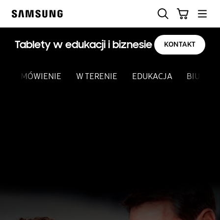
Skip
Szukaj
Koszyk
to
Samsung
content
Tablety w edukacji i biznesie
KONTAKT
OMÓWIENIE
W TERENIE
EDUKACJA
BIURO