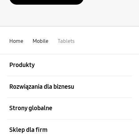
Home
Mobile
Tablets
otwarty
Footer Navigation
Produkty
otwarty
Rozwiązania dla biznesu
otwarty
Strony globalne
otwarty
Sklep dla firm