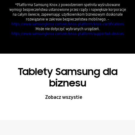
*Platforma Samsung Knox z powodzeniem spełniła wyśrubowane
wymogi bezpieczeństwa ustanowione przez rządy i największe korporacje
na całym świecie, zapewniając użytkownikom biznesowym doskonałe
rozwiązanie w zakresie bezpieczeństwa mobilnego. -
https://www.samsungknox.com/en/knox-platform/knox-certifications
Może nie dotyczyć wybranych urządzeń.
https://www.samsungknox.com/en/knox-platform/supported-devices
Tablety Samsung dla
biznesu
Zobacz wszystie