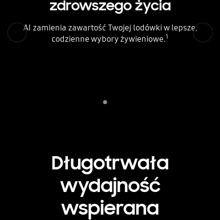
zdrowszego życia
AI zamienia zawartość Twojej lodówki w lepsze,
Poprzednie
Następna
1
codzienne wybory żywieniowe.
Indicator 1
play
Długotrwała
wydajność
wspierana