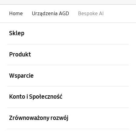
Home
Urządzenia AGD
Bespoke AI
otwarty
Footer Navigation
Sklep
otwarty
Produkt
otwarty
Wsparcie
otwarty
Konto i Społeczność
otwarty
Zrównoważony rozwój
otwarty