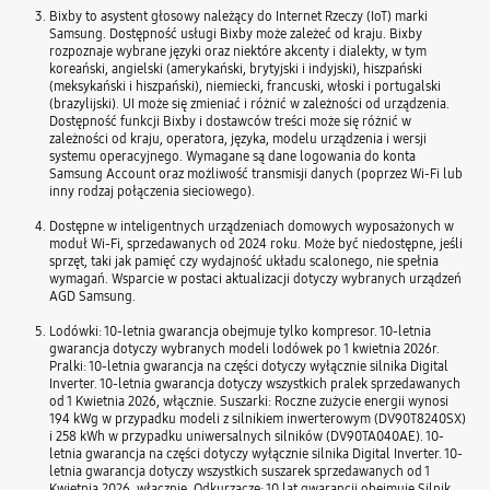
Bixby to asystent głosowy należący do Internet Rzeczy (IoT) marki
Samsung. Dostępność usługi Bixby może zależeć od kraju. Bixby
rozpoznaje wybrane języki oraz niektóre akcenty i dialekty, w tym
koreański, angielski (amerykański, brytyjski i indyjski), hiszpański
(meksykański i hiszpański), niemiecki, francuski, włoski i portugalski
(brazylijski). UI może się zmieniać i różnić w zależności od urządzenia.
Dostępność funkcji Bixby i dostawców treści może się różnić w
zależności od kraju, operatora, języka, modelu urządzenia i wersji
systemu operacyjnego. Wymagane są dane logowania do konta
Samsung Account oraz możliwość transmisji danych (poprzez Wi-Fi lub
inny rodzaj połączenia sieciowego).
Dostępne w inteligentnych urządzeniach domowych wyposażonych w
moduł Wi-Fi, sprzedawanych od 2024 roku. Może być niedostępne, jeśli
sprzęt, taki jak pamięć czy wydajność układu scalonego, nie spełnia
wymagań. Wsparcie w postaci aktualizacji dotyczy wybranych urządzeń
AGD Samsung.
Lodówki: 10-letnia gwarancja obejmuje tylko kompresor. 10-letnia
gwarancja dotyczy wybranych modeli lodówek po 1 kwietnia 2026r.
Pralki: 10-letnia gwarancja na części dotyczy wyłącznie silnika Digital
Inverter. 10-letnia gwarancja dotyczy wszystkich pralek sprzedawanych
od 1 Kwietnia 2026, włącznie. Suszarki: Roczne zużycie energii wynosi
194 kWg w przypadku modeli z silnikiem inwerterowym (DV90T8240SX)
i 258 kWh w przypadku uniwersalnych silników (DV90TA040AE). 10-
letnia gwarancja na części dotyczy wyłącznie silnika Digital Inverter. 10-
letnia gwarancja dotyczy wszystkich suszarek sprzedawanych od 1
Kwietnia 2026, włącznie. Odkurzacze: 10 lat gwarancji obejmuje Silnik