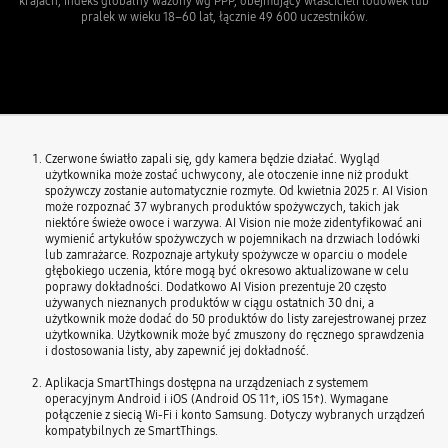
krajach, indeks globalny ważony wg PPP, obejmujący właścicieli lodówek lub
pralek w wieku 18–60 lat, łącznie 49 600 uczestników.
Czerwone światło zapali się, gdy kamera będzie działać. Wygląd
użytkownika może zostać uchwycony, ale otoczenie inne niż produkt
spożywczy zostanie automatycznie rozmyte. Od kwietnia 2025 r. AI Vision
może rozpoznać 37 wybranych produktów spożywczych, takich jak
niektóre świeże owoce i warzywa. AI Vision nie może zidentyfikować ani
wymienić artykułów spożywczych w pojemnikach na drzwiach lodówki
lub zamrażarce. Rozpoznaje artykuły spożywcze w oparciu o modele
głębokiego uczenia, które mogą być okresowo aktualizowane w celu
poprawy dokładności. Dodatkowo AI Vision prezentuje 20 często
używanych nieznanych produktów w ciągu ostatnich 30 dni, a
użytkownik może dodać do 50 produktów do listy zarejestrowanej przez
użytkownika. Użytkownik może być zmuszony do ręcznego sprawdzenia
i dostosowania listy, aby zapewnić jej dokładność.
Aplikacja SmartThings dostępna na urządzeniach z systemem
operacyjnym Android i iOS (Android OS 11↑, iOS 15↑). Wymagane
połączenie z siecią Wi-Fi i konto Samsung. Dotyczy wybranych urządzeń
kompatybilnych ze SmartThings.