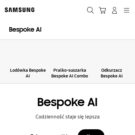
Skip
to
Szukaj
Koszyk
Navigation
Zaloguj się
content
Bespoke AI
Lodówka Bespoke
Pralko-suszarka
Odkurzacz
AI
Bespoke AI Combo
Bespoke AI
Bespoke AI
Codzienność staje się lepsza