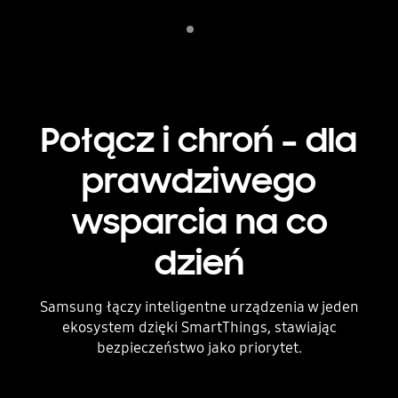
Indicator 1
play
Połącz i chroń – dla
prawdziwego
wsparcia na co
dzień
Samsung łączy inteligentne urządzenia w jeden
ekosystem dzięki SmartThings, stawiając
bezpieczeństwo jako priorytet.