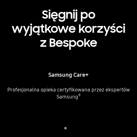
Sięgnij po
wyjątkowe korzyści
z Bespoke
Samsung Care+
Profesjonalna opieka certyfikowana przez ekspertów
9
Samsung
Indicator 1
odtwórz