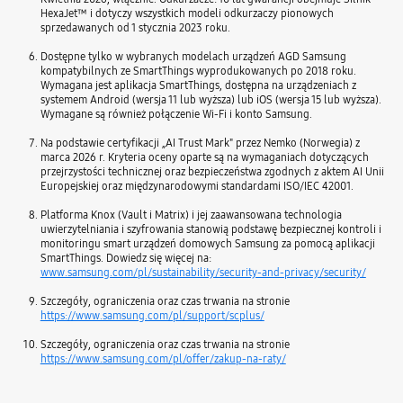
HexaJet™ i dotyczy wszystkich modeli odkurzaczy pionowych
sprzedawanych od 1 stycznia 2023 roku.
Dostępne tylko w wybranych modelach urządzeń AGD Samsung
kompatybilnych ze SmartThings wyprodukowanych po 2018 roku.
Wymagana jest aplikacja SmartThings, dostępna na urządzeniach z
systemem Android (wersja 11 lub wyższa) lub iOS (wersja 15 lub wyższa).
Wymagane są również połączenie Wi-Fi i konto Samsung.
Na podstawie certyfikacji „AI Trust Mark" przez Nemko (Norwegia) z
marca 2026 r. Kryteria oceny oparte są na wymaganiach dotyczących
przejrzystości technicznej oraz bezpieczeństwa zgodnych z aktem AI Unii
Europejskiej oraz międzynarodowymi standardami ISO/IEC 42001.
Platforma Knox (Vault i Matrix) i jej zaawansowana technologia
uwierzytelniania i szyfrowania stanowią podstawę bezpiecznej kontroli i
monitoringu smart urządzeń domowych Samsung za pomocą aplikacji
SmartThings. Dowiedz się więcej na:
www.samsung.com/pl/sustainability/security-and-privacy/security/
Szczegóły, ograniczenia oraz czas trwania na stronie
https://www.samsung.com/pl/support/scplus/
Szczegóły, ograniczenia oraz czas trwania na stronie
https://www.samsung.com/pl/offer/zakup-na-raty/