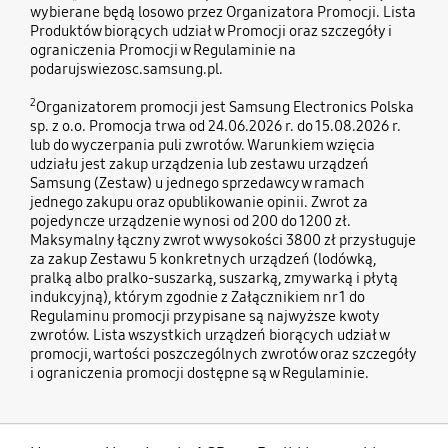
wybierane będą losowo przez Organizatora Promocji. Lista
Produktów biorących udział w Promocji oraz szczegóły i
ograniczenia Promocji w Regulaminie na
podarujswiezosc.samsung.pl.
2
Organizatorem promocji jest Samsung Electronics Polska
sp. z o.o. Promocja trwa od 24.06.2026 r. do 15.08.2026 r.
lub do wyczerpania puli zwrotów. Warunkiem wzięcia
udziału jest zakup urządzenia lub zestawu urządzeń
Samsung (Zestaw) u jednego sprzedawcy w ramach
jednego zakupu oraz opublikowanie opinii. Zwrot za
pojedyncze urządzenie wynosi od 200 do 1200 zł.
Maksymalny łączny zwrot w wysokości 3800 zł przysługuje
za zakup Zestawu 5 konkretnych urządzeń (lodówką,
pralką albo pralko-suszarką, suszarką, zmywarką i płytą
indukcyjną), którym zgodnie z Załącznikiem nr 1 do
Regulaminu promocji przypisane są najwyższe kwoty
zwrotów. Lista wszystkich urządzeń biorących udział w
promocji, wartości poszczególnych zwrotów oraz szczegóły
i ograniczenia promocji dostępne są w Regulaminie.