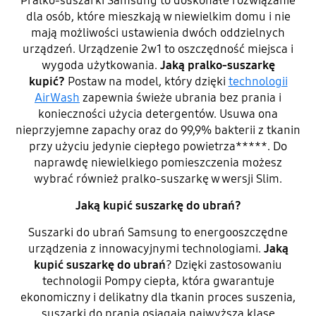
Pralko-suszarki Samsung to doskonałe rozwiązanie
dla osób, które mieszkają w niewielkim domu i nie
mają możliwości ustawienia dwóch oddzielnych
urządzeń. Urządzenie 2w1 to oszczędność miejsca i
wygoda użytkowania.
Jaką pralko-suszarkę
kupić?
Postaw na model, który dzięki
technologii
AirWash
zapewnia świeże ubrania bez prania i
konieczności użycia detergentów. Usuwa ona
nieprzyjemne zapachy oraz do 99,9% bakterii z tkanin
przy użyciu jedynie ciepłego powietrza*****. Do
naprawdę niewielkiego pomieszczenia możesz
wybrać również pralko-suszarkę w wersji Slim.
Jaką kupić suszarkę do ubrań?
Suszarki do ubrań Samsung to energooszczędne
urządzenia z innowacyjnymi technologiami.
Jaką
kupić suszarkę do ubrań
? Dzięki zastosowaniu
technologii Pompy ciepła, która gwarantuje
ekonomiczny i delikatny dla tkanin proces suszenia,
suszarki do prania osiągają najwyższą klasę