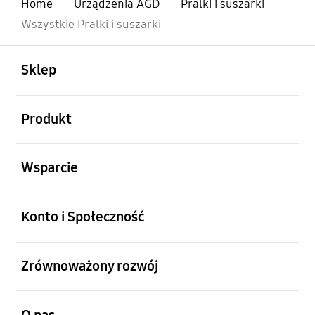
Home
Urządzenia AGD
Pralki i suszarki
Wszystkie Pralki i suszarki
otwarty
Footer Navigation
Sklep
otwarty
Produkt
otwarty
Wsparcie
otwarty
Konto i Społeczność
otwarty
Zrównoważony rozwój
otwarty
O nas