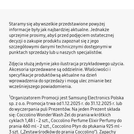
Staramy się aby wszelkie przedstawione powyżej
informacje były jak najbardziej aktualne. Jednakże
uprzejmie prosimy, abyś przed podjęciem ostatecznej
decyzji o zakupie produktu zapoznał się z jego
szczegółowymi danymi technicznymi dostępnymi w
punktach sprzedaży lub u naszych specjalistów.
Zdjęcia służą jedynie jako ilustracja przykładowego użycia.
Akcesoria sprzedawane są oddzielnie. Właściwości i
specyfikacje produktów są aktualne na dzień
wprowadzenia do sprzedaży i mogą ulec zmianie bez
wcześniejszego powiadomienia.
1
Organizatorem Promocji jest Samsung Electronics Polska
sp. z o.o. Promocja trwa od 1.12.2025 r. do 31.12.2025 r. lub
do wyczerpania puli Prezentów. Na jeden Prezent składa
się: Coccolino Wonder Wash Żel do prania w krótkich
cyklach 1,48 l - 2 szt., Coccolino Perfume Elixir Perfumy do
prania 460 ml - 2 szt., Coccolino Płyn do płukania 925 ml -
3 szt. („Zestaw środków do prania Coccolino”). Zapachy