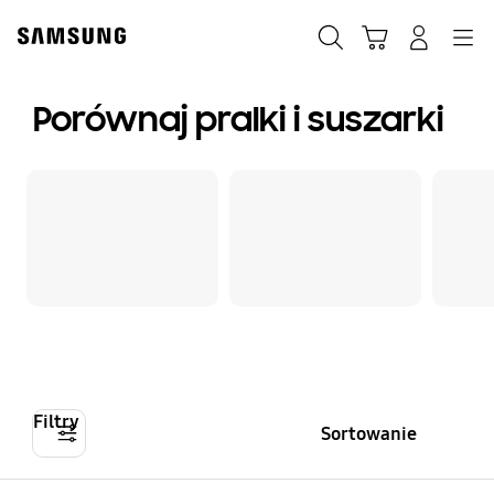
Skip
to
Szukaj
Koszyk
Navigation
Zaloguj się
content
Porównaj pralki i suszarki
Filtry
Sortowanie