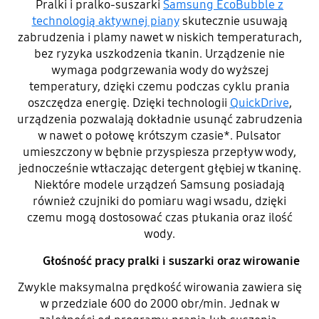
Pralki i pralko-suszarki
Samsung EcoBubble z
technologią aktywnej piany
skutecznie usuwają
zabrudzenia i plamy nawet w niskich temperaturach,
bez ryzyka uszkodzenia tkanin. Urządzenie nie
wymaga podgrzewania wody do wyższej
temperatury, dzięki czemu podczas cyklu prania
oszczędza energię. Dzięki technologii
QuickDrive
,
urządzenia pozwalają dokładnie usunąć zabrudzenia
w nawet o połowę krótszym czasie*. Pulsator
umieszczony w bębnie przyspiesza przepływ wody,
jednocześnie wtłaczając detergent głębiej w tkaninę.
Niektóre modele urządzeń Samsung posiadają
również czujniki do pomiaru wagi wsadu, dzięki
czemu mogą dostosować czas płukania oraz ilość
wody.
Głośność pracy pralki i suszarki oraz wirowanie
Zwykle maksymalna prędkość wirowania zawiera się
w przedziale 600 do 2000 obr/min. Jednak w