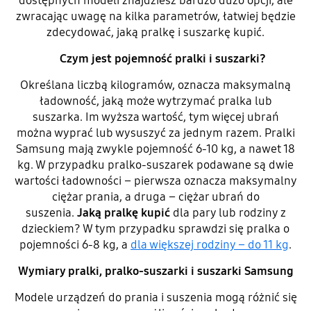
dostępnych modeli znajdziesz bardzo dużo opcji, ale
zwracając uwagę na kilka parametrów, łatwiej będzie
zdecydować, jaką pralkę i suszarkę kupić.
Czym jest pojemność pralki i suszarki?
Określana liczbą kilogramów, oznacza maksymalną
ładowność, jaką może wytrzymać pralka lub
suszarka. Im wyższa wartość, tym więcej ubrań
można wyprać lub wysuszyć za jednym razem. Pralki
Samsung mają zwykle pojemność 6-10 kg, a nawet 18
kg. W przypadku pralko-suszarek podawane są dwie
wartości ładowności – pierwsza oznacza maksymalny
ciężar prania, a druga – ciężar ubrań do
suszenia.
Jaką pralkę kupić
dla pary lub rodziny z
dzieckiem? W tym przypadku sprawdzi się pralka o
pojemności 6-8 kg, a
dla większej rodziny – do 11 kg
.
Wymiary pralki, pralko-suszarki i suszarki Samsung
Modele urządzeń do prania i suszenia mogą różnić się