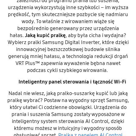
zależności od programu prania lub suszenia,
urządzenia wykorzystują inne szybkości – im wyższa
prędkość, tym skuteczniejsze pozbycie się nadmiaru
wody. To właśnie z wirowaniem wiąże się
bezpośrednio generowany przez urządzenia
hałas.
Jaką kupić pralkę
, aby była cicha i wydajna?
Wybierz pralki Samsung Digital Inverter, które dzięki
innowacyjnej bezszczotkowej budowie silnika
generują mniej hałasu, a technologia redukcji drgań
VRT Plus™ zapewnia wyważenie bębna nawet
podczas cykli szybkiego wirowania.
Inteligentny panel sterowania i łączność Wi-Fi
Nadal nie wiesz, jaką pralko-suszarkę kupić lub jaką
pralkę wybrać? Postaw na wygodny sprzęt Samsung,
który ułatwi Ci codzienne obowiązki. Urządzenia do
prania i suszenia Samsung zostały wyposażone w
inteligentny system sterowania AI Control, dzięki
któremu możesz w intuicyjny i wygodny sposób
obsługiwać sprzęt.
Pralka z panelem AI Control