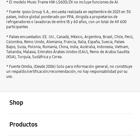
* El modelo Music Frame HW-LS60D/ZX no incluye funciones de AI.
* Fuente: Ipsos Group S.A.; encuesta realizada en septiembre de 2025 en 30
países, índice global ponderado por PPA, dirigida a propietarios de
refrigeradores o lavadoras de entre 18 y 60 años, con un total de 49 600
participantes.
* Países encuestados: EE. UU., Canadá, México, Argentina, Brasil, Chile, Perú,
Colombia, Reino Unido, Alemania, Francia, Italia, España, Suecia, Países
Bajos, Suiza, Polonia, Rumanía, China, India, Australia, Indonesia, Vietnam,
Tailandia, Malasia, Emiratos Árabes Unidos (EAU), Reino de Arabia Saudita
(KSA), Turquía, Sudáfrica y Corea.
* Fuente Omdia, (Desde 2006) Solo para información general; no constituye
un respaldo/certificación/recomendación; no hay responsabilidad por su
uso.
abierto
Footer Navigation
Shop
abierto
Productos
abierto