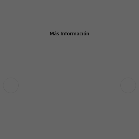
Renueva Contigo
Más Información
Anterior
Siguiente