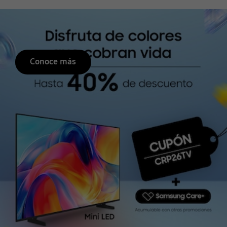
Detener presentación de diapositivas automática
Conoce más