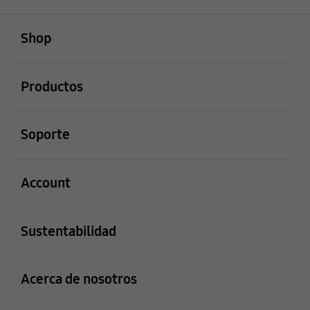
abierto
Footer Navigation
Shop
abierto
Productos
abierto
Soporte
abierto
Account
abierto
Sustentabilidad
abierto
Acerca de nosotros