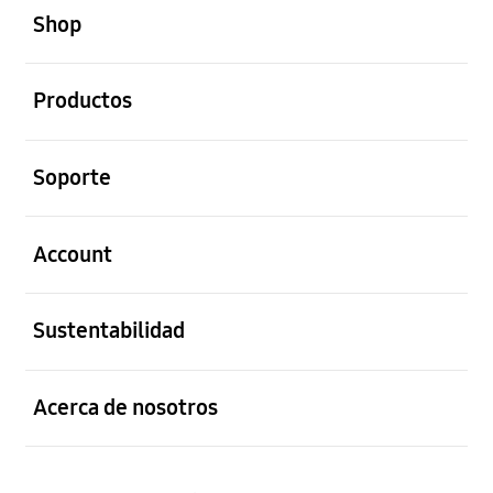
Shop
abierto
Productos
abierto
Soporte
abierto
Account
abierto
Sustentabilidad
abierto
Acerca de nosotros