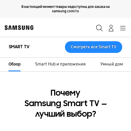
Skip
Продолжить
В настоящий момент товары недоступны для заказа на
Закрыть
to
samsung.com/ru
content
Поиск
Вход
Navigation
SMART TV
Смотреть все Smart TV
Обзор
Smart Hub и приложения
Умный дом
Почему
Samsung Smart TV —
лучший выбор?