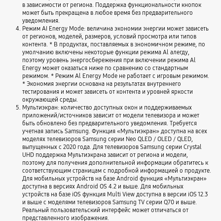
в зависимости от региона. Поддержка функциональности кнопок
может быть прекращена в любое время без предварительного
уведомления.
Режим AI Energy Mode: величина экономии энергии может зависеть
от регионов, моделей, размеров, условий просмотра или типов
контента. * В продуктах, поставляемых в знономичном режиме, по
умолчанию включены некоторые функции режима Al алегду,
поэтому уровень энергосбережения при включении режима Al
Energy может оказаться ниже по сравнению со стандартным
режимом. * Режим Al Energy Mode не работает с игровым режимом.
* Экономия энергии основана на результатах внутреннего
тестирования и может зависеть от контента и уровней яркости
окружающей среды.
Мультиэкран: количество доступных окон и поддерживаемых
приложений/источников зависит от модели телевизора и может
быть обновлено без предварительного уведомления. Требуется
учетная запись Samsung. Функция «Мультиэкран» доступна на всех
моделях телевизоров Samsung серии Neo QLED / OLED / QLED,
выпущенных с 2020 года. Для телевизоров Samsung серии Crystal
UHD поддержка Мультиэкрана зависит от региона и модели,
поэтому для получения дополнительной информации обратитесь к
соответствующим страницам с подробной информацией о продукте.
Для мобильных устройств на базе Android функция «Мультиэкран»
доступна в версиях Android OS 4.2 и выше. Для мобильных
устройств на базе iOS функция Multi View доступна в версии iOS 12.3
и выше с моделями телевизоров Samsung TV серии Q70 и выше.
Реальный пользовательский интерфейс может отличаться от
представленного изображения.