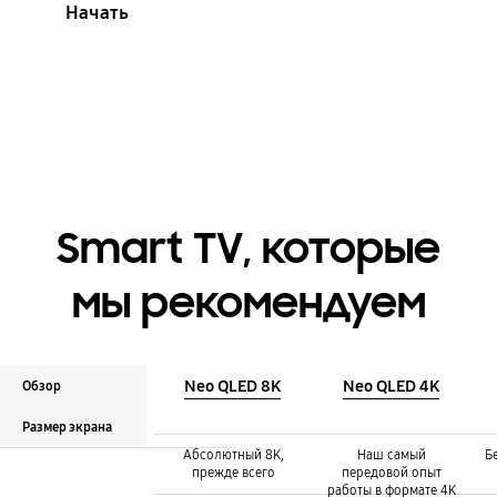
Начать
Smart TV, которые
мы рекомендуем
Neo QLED 8K
Neo QLED 4K
Обзор
Размер экрана
Обзор :
Обзор :
Обзор :
Абсолютный 8K,
Наш самый
Б
прежде всего
передовой опыт
работы в формате 4K
Размер экрана :