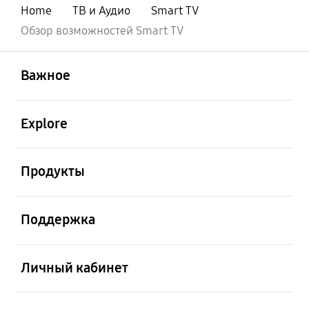
Home
ТВ и Аудио
Smart TV
Обзор возможностей Smart TV
открыть
Footer Navigation
Важное
открыть
Explore
открыть
Продукты
открыть
Поддержка
открыть
Личный кабинет
открыть