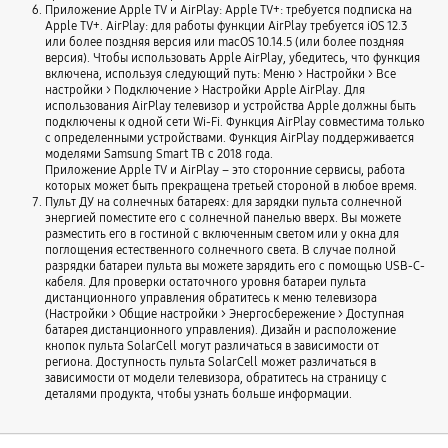
Приложение Apple TV и AirPlay: Apple TV+: требуется подписка на
Apple TV+. AirPlay: для работы функции AirPlay требуется iOS 12.3
или более поздняя версия или macOS 10.14.5 (или более поздняя
версия). Чтобы использовать Apple AirPlay, убедитесь, что функция
включена, используя следующий путь: Меню > Настройки > Все
настройки > Подключение > Настройки Apple AirPlay. Для
использования AirPlay телевизор и устройства Apple должны быть
подключены к одной сети Wi-Fi. Функция AirPlay совместима только
с определенными устройствами. Функция AirPlay поддерживается
моделями Samsung Smart ТВ с 2018 года.
Приложение Apple TV и AirPlay – это сторонние сервисы, работа
которых может быть прекращена третьей стороной в любое время.
Пульт ДУ на солнечных батареях: для зарядки пульта солнечной
энергией поместите его с солнечной панелью вверх. Вы можете
разместить его в гостиной с включенным светом или у окна для
поглощения естественного солнечного света. В случае полной
разрядки батареи пульта вы можете зарядить его с помощью USB-C-
кабеля. Для проверки остаточного уровня батареи пульта
дистанционного управления обратитесь к меню телевизора
(Настройки > Общие настройки > Энергосбережение > Доступная
батарея дистанционного управления). Дизайн и расположение
кнопок пульта SolarCell могут различаться в зависимости от
региона. Доступность пульта SolarCell может различаться в
зависимости от модели телевизора, обратитесь на страницу с
деталями продукта, чтобы узнать больше информации.