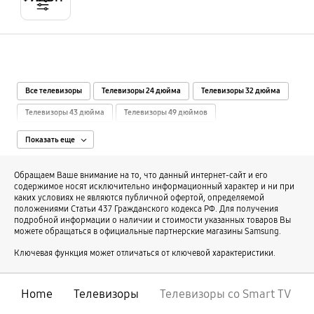
Все телевизоры
Телевизоры 24 дюйма
Телевизоры 32 дюйма
Телевизоры 43 дюйма
Телевизоры 49 дюймов
Телевизоры 50 дюймов
Телевизоры 55 дюймов
Показать еще
Телевизоры 60 дюймов
Телевизоры 65 дюймов
Обращаем Ваше внимание на то, что данный интернет-сайт и его
Телевизоры 70 дюймов
Телевизоры 75 дюймов
содержимое носят исключительно информационный характер и ни при
каких условиях не являются публичной офертой, определяемой
Телевизоры 77 дюймов
Телевизоры 82 дюйма
положениями Статьи 437 Гражданского кодекса РФ. Для получения
подробной информации о наличии и стоимости указанных товаров Вы
Телевизоры 85 дюймов
Телевизоры 98 дюймов
можете обращаться в официальные партнерские магазины Samsung.
Телевизоры 60 Гц
Телевизоры 120 Гц
Телевизоры 144 Гц
Ключевая функция может отличаться от ключевой характеристики.
Телевизоры HD
Телевизоры Full HD
Телевизоры 4K Ultra HD TV
Телевизоры QLED 8K Ultra HD
Телевизоры Samsung Series 4, 5, 6
Home
Телевизоры
Телевизоры со Smart TV
Телевизоры Samsung Series 7
Телевизоры Samsung Series 8