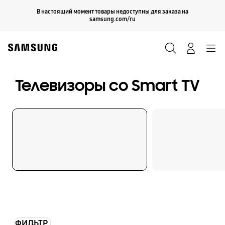
Skip
Продолжить
В настоящий момент товары недоступны для заказа на
Закрыть
to
samsung.com/ru
content
Поиск
Вход
Navigation
Телевизоры со Smart TV
ФИЛЬТР